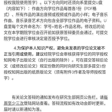
U
授权我院使用签字）。以下方向同时还须向系里提交
盘
1
PDF
（内容如下）：作曲方向学位作品每首各
份（
格
式）、所有作品的演出音频或视频或作品的小样；电子音乐
U
作曲、音乐录音艺术方向包含全部学位作品的电子资料。
+
+
盘里每个文件命名为：学号
姓名
作品名称。修改后的论
文在本学期院学位会召开前如获原答辩委员会通过，可提交
院学位会进行审核决定是否授予学位。
4.
为保护本人知识产权，避免未发表的学位论文被不
正当引用或使用，建议
经院学位会审核获得学位的同学授权
知网电子出版论文（自行出版的除外）。可在提交答辩后论
文（或修改后论文）规定份数的同时向研究生部多提交
1
份
3
授权知网出版的纸质版论文（须有
附件
作者及导师授权签
字）。
有关论文答辩的通知发布在研究生部网页公告栏，请
每
周至少三次
登陆网站查看。答辩流程如有改动会即时更新，
届时请以新通知为准。