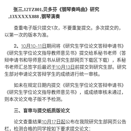
张三
,12TZ801,
贝多芬《钢琴奏鸣曲》研究
,13XXXXX888 ,
钢琴演奏
1
查重电子版只提交
次，不要重复提交。多次提交的，
以第一次的版本为准。
2
10
10-11
、
月
日
期间将《研究生学位论文答辩申请书》
《研究生学位论文指导教师意见书》提交给系秘书老师（答
辩申请书和导师意见书从研究生部网页下载区下载），系秘
10
13
书老师汇总签字后最迟
于
月
日
前提交到研究生部。
研究
生部对申请论文答辩学生的成绩进行统一审核。
如未在规定日期内提交《研究生学位论文答辩申请书》
《研究生学位论文指导教师意见书》，或成绩审核未通过，
则本次论文电子版不予检测。
三、盲审与提交纸质版论文
10
17
论文查重结果
月
日起
公布在我院研究生部网页公告
栏，检测合格的同学按如下要求提交论文：