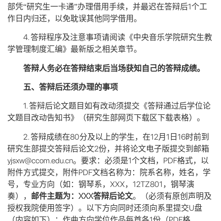
1
部凭“研究生一卡通”办理借用手续，并最迟在答辩后
个工
作日内归还，以免耽误其他同学借用。
4.
答辩程序及注意事项请阅读
《中央音乐学院研究生教
学管理制度汇编》最新版之相关章节。
答辩人务必在答辩结束后当场获知自己的答辩成绩。
五、答辩后还须办理的事项
1.
答辩后论文题目如有改动须提交《答辩通过后学位论
文题目改动告知书》（研究生部网页下载区下载表格）。
2.
80
12
1
16
答辩成绩在
分及以上的学生，在
月
日
时前到
2
研究生部提交答辩后论文
份，并将论文电子版提交到邮箱
yjsxw@ccom.edu.cn
1
PDF
。要求：必须是
个文档，
格式，以
PDF
附件方式提交，附件
文档名称为：院系名称，姓名，学
XXX
12TZ801
号，专业方向（如：钢琴系，
，
，钢琴演
XXX
奏），
邮件主题为：
答辩后论文
。（必须有原创声明及
U
授权我院使用签字）。以下方向同时还须向系里提交
盘
1
PDF
（内容如下）：作曲方向学位作品每首各
份（
格