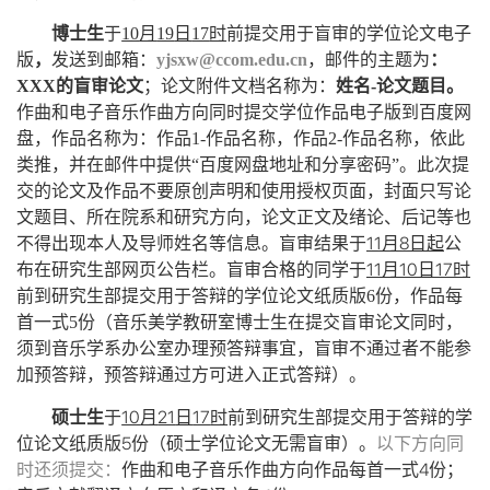
博士生
于
10
月
19
日
17
时
前提交用于盲审的学位论文电子
版
，
发送到邮箱
：
yjsxw@ccom.edu.cn
，邮件的主题为
：
XXX
的盲审论文
；论文附件文档名称为：
姓名
-
论文题目。
作曲和电子音乐作曲方向同时提交学位作品电子版到百度网
盘，作品名称为：作品
1-
作品名称，作品
2-
作品名称，依此
类推，并在邮件中提供“百度网盘地址和分享密码”。此次提
交的论文及作品不要原创声明和使用授权页面，封面只写论
文题目、所在院系和研究方向，论文正文及绪论、后记等也
11
8
不得出现本人及导师姓名等信息。
盲审结果于
月
日起
公
11
10
17
布在研究生部网页公告栏。盲审合格的同学于
月
日
时
前
到研究生部提交用于答辩的学位论文纸质版
6
份，作品每
首一式
5
份（音乐美学教研室博士生在提交盲审论文同时，
须到音乐学系办公室办理预答辩事宜，盲审不通过者不能参
加预答辩，预答辩通过方可进入正式答辩）。
10
21
17
硕士生
于
月
日
时
前到研究生部提交用于答辩的学
5
位论文纸质版
份（硕士学位论文无需盲审）。
以下方向同
4
时还须提交：
作曲和电子音乐作曲方向作品每首一式
份；