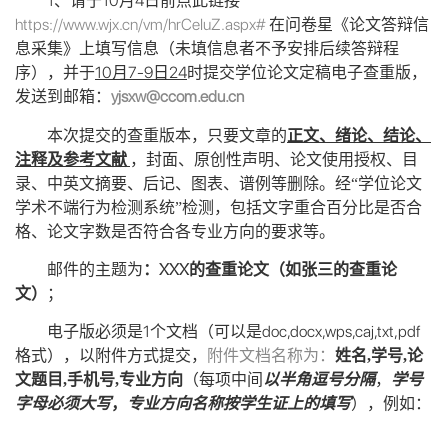
1
10
4
、请于
月
日前点此链接
https://www.wjx.cn/vm/hrCeIuZ.aspx#
在问卷星《论文答辩信
息采集》上填写信息（未填信息者不予安排后续答辩程
10
7-9
24
序），并于
月
日
时提交学位论文定稿电子查重版，
yjsxw@ccom.edu.cn
发送到邮箱：
本次提交的查重版本，只要文章的
正文、绪论、结论、
注释及参考文献
，封面、原创性声明、论文使用授权、目
录、中英文摘要、后记、图表、谱例等删除。经“学位论文
学术不端行为检测系统”检测，包括文字重合百分比是否合
格、论文字数是否符合各专业方向的要求等。
XXX
邮件的主题为
：
的查重论文（如张三的查重论
文）
；
1
doc,docx,wps,caj,txt,pdf
电子版必须是
个文档（可以是
格式），以附件方式提交，
附件文档名称为：
姓名
,
学号
,
论
文题目
,
手机号
,
专业方向
（每项中间
以半角逗号分隔
，
学号
字母必须大写
，
专业方向名称按学生证上的填写
），例如：