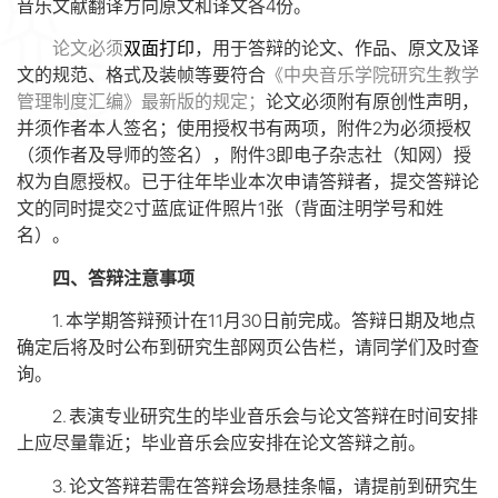
4
音乐文献翻译方向原文和译文各
份。
论文必须
双面打印
，
用于答辩的
论文、作品、原文及译
文的规范、格式及装帧等要符合
《中央音乐学院研究生教学
管理制度汇编》最新版的规定；
论文必须附有原创性声明，
2
并须作者本人签名；使用授权书有两项，附件
为必须授权
3
（须作者及导师的签名），附件
即电子杂志社（知网）授
权为自愿授权。已于往年毕业本次申请答辩者，提交答辩论
2
1
文的同时提交
寸蓝底证件照片
张（背面注明学号和姓
名）。
四、答辩注意事项
1.
11
30
本学期答辩预计在
月
日前完成。答辩日期及地点
确定后将及时公布到研究生部网页公告栏，请同学们
及时
查
询。
2.
表演专业研究生的毕业音乐会与论文答辩在时间安排
上应尽量靠近；毕业音乐会应安排在论文答辩之前。
3.
论文答辩若需在答辩会场悬挂条幅，请提前到研究生