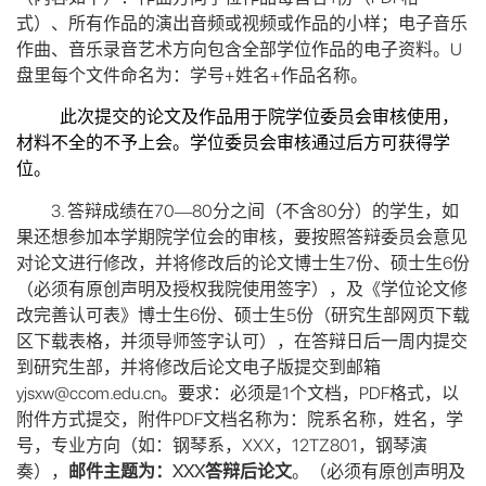
式）、所有作品的演出音频或视频或作品的小样；电子音乐
U
作曲、音乐录音艺术方向包含全部学位作品的电子资料。
+
+
盘里每个文件命名为：学号
姓名
作品名称。
此次提交的论文及作品用于院学位委员会审核使用，
材料不全的不予上会。学位委员会审核通过后方可获得学
位。
3.
70
80
80
答辩成绩在
—
分之间（不含
分）的学生，如
果还想参加本学期院学位会的审核，要按照答辩委员会意见
7
6
对论文进行修改，并将修改后的论文博士生
份、硕士生
份
（必须有原创声明及授权我院使用签字），及《学位论文修
6
5
改完善认可表》博士生
份、硕士生
份（研究生部网页下载
区下载表格，并须导师签字认可），在答辩日后一周内提交
到研究生部，并将修改后论文电子版提交到邮箱
yjsxw@ccom.edu.cn
1
PDF
。要求：必须是
个文档，
格式，以
PDF
附件方式提交，附件
文档名称为：院系名称，姓名，学
XXX
12TZ801
号，专业方向（如：钢琴系，
，
，钢琴演
XXX
奏），
邮件主题为：
答辩后论文
。（必须有原创声明及