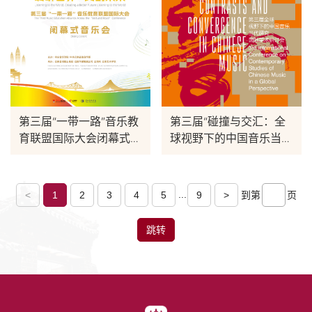
第三届“一带一路”音乐教
第三届“碰撞与交汇：全
育联盟国际大会闭幕式音
球视野下的中国音乐当代
乐会
研究国际学术研讨会”
...
<
1
2
3
4
5
9
>
到第
页
跳转