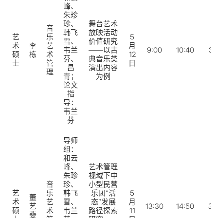
峰、
朱珍
珍、
舞台艺术
音
韩飞
放映活动
艺
乐
5
雪、
价值研究
术
李
艺
月
韦兰
——以古
9:00
10:40
31
硕
栋
术
12
芬、
典音乐类
士
管
日
昌
演出内容
理
青；
为例
论文
指
导：
韦兰
芬
导师
组：
和云
峰、
艺术管理
朱珍
视域下中
音
珍、
小型民营
艺
乐
韩飞
乐团“活
5
董
术
艺
雪、
态”发展
月
艺
13:30
14:50
31
硕
术
韦兰
路径探索
11
斐