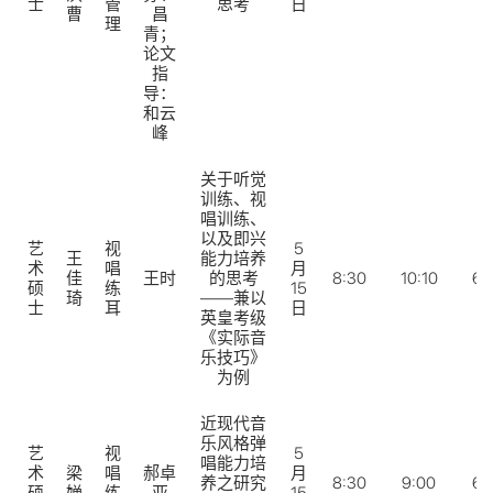
士
管
思考
日
曹
昌
理
青；
论文
指
导：
和云
峰
关于听觉
训练、视
唱训练、
以及即兴
艺
视
5
王
能力培养
术
唱
月
佳
王时
的思考
8:30
10:10
62
硕
练
15
琦
——兼以
士
耳
日
英皇考级
《实际音
乐技巧》
为例
近现代音
乐风格弹
艺
视
5
唱能力培
术
梁
唱
郝卓
月
养之研究
8:30
9:00
62