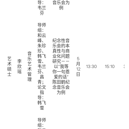
导：
音乐会为
韦兰
例
芬
导师
组：
和云
峰、
纪念性音
朱珍
乐会的本
珍、
真性与商
音
韩飞
业化问题
艺
乐
5
李
雪、
研究－－
术
艺
月
欣
韦兰
以“我等
13:30
15:10
31
硕
术
12
瑶
芬、
你一句恩
士
管
日
昌
爱的话”
理
青；
陈田鹤纪
论文
念音乐会
指
为例
导：
韩飞
雪
导师
组：