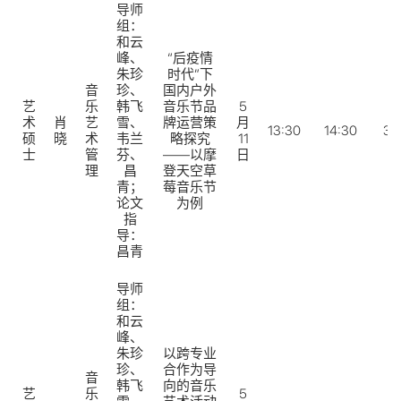
导师
组：
和云
峰、
“后疫情
朱珍
时代”下
音
珍、
国内户外
艺
乐
韩飞
音乐节品
5
术
肖
艺
雪、
牌运营策
月
13:30
14:30
31
硕
晓
术
韦兰
略探究
11
士
管
芬、
——以摩
日
理
昌
登天空草
青；
莓音乐节
论文
为例
指
导：
昌青
导师
组：
和云
峰、
朱珍
以跨专业
珍、
合作为导
音
韩飞
向的音乐
艺
乐
5