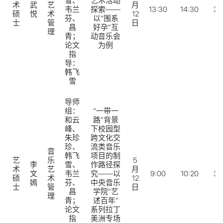
雪、
艺术活动
术
武
艺
月
韦兰
探索——
13:30
14:30
31
硕
悦
术
12
芬、
以“围系
士
管
日
昌
好孕”互
理
青；
动音乐会
论文
为例
指
导：
韩飞
雪
导师
组：
“一带一
和云
路”背景
峰、
下校园型
朱珍
跨文化交
珍、
流类音乐
音
韩飞
项目的制
艺
乐
5
李
雪、
作路径探
术
艺
月
文
韦兰
究——以
9:00
10:20
31
硕
术
12
嫣
芬、
中央音乐
士
管
日
昌
学院“艺
理
青；
述百年”
论文
系列拉丁
指
美洲专场