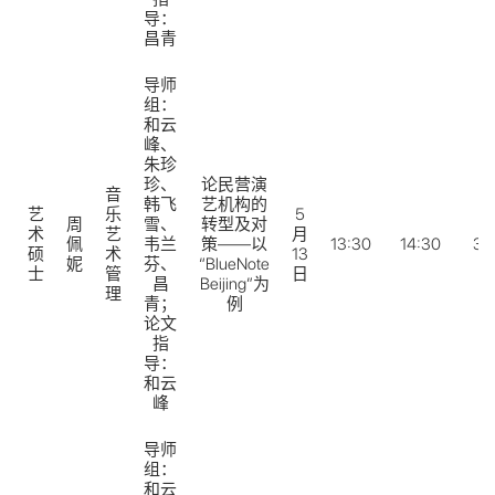
导：
昌青
导师
组：
和云
峰、
朱珍
珍、
论民营演
音
韩飞
艺机构的
艺
乐
5
周
雪、
转型及对
术
艺
月
佩
韦兰
策——以
13:30
14:30
31
硕
术
13
妮
芬、
“BlueNote
士
管
日
昌
Beijing”为
理
青；
例
论文
指
导：
和云
峰
导师
组：
和云