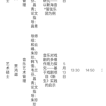
士
管
芬、
研究——
日
理
昌
以靳海音
青；
®管弦乐
论文
团为例
指
导：
昌青
导师
组：
和云
峰、
朱珍
音乐对戏
珍、
音
剧的多维
韩飞
艺
乐
作用力探
5
贾
雪、
术
艺
究——基
月
鸿
韦兰
13:30
14:50
31
硕
术
于戏剧项
13
迦
芬、
士
管
目《新
日
昌
理
生》实践
青；
的启示
论文
指
导：
朱珍
珍