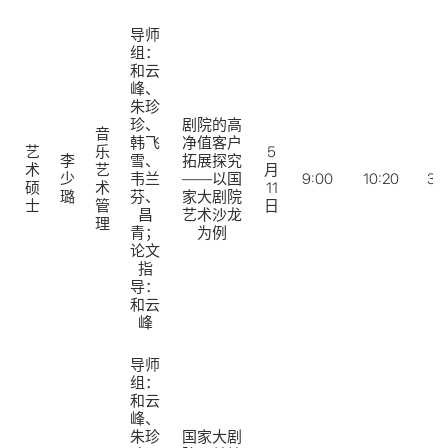
导师
组：
和云
峰、
朱珍
珍、
剧院的高
音
韩飞
净值客户
艺
乐
5
李
雪、
拓展探究
术
艺
月
少
韦兰
——以国
9:00
10:20
32
硕
术
11
璐
芬、
家大剧院
士
管
日
昌
艺术沙龙
理
青；
为例
论文
指
导：
和云
峰
导师
组：
和云
峰、
朱珍
国家大剧