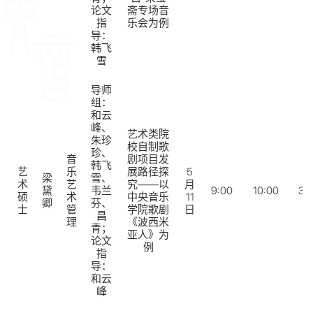
论文
斋专场音
指
乐会为例
导：
韩飞
雪
导师
组：
和云
峰、
艺术类院
朱珍
校自制歌
珍、
音
剧项目发
韩飞
艺
乐
展路径探
5
梁
雪、
术
艺
究——以
月
黛
韦兰
9:00
10:00
32
硕
术
中央音乐
11
卿
芬、
士
管
学院歌剧
日
昌
理
《波西米
青；
亚人》为
论文
例
指
导：
和云
峰