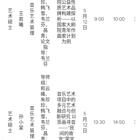
珍、
院公益性
音
韩飞
质艺术品
艺
乐
5
王
雪、
牌构建探
术
艺
月
若
韦兰
析——以
9:00
10:00
31
硕
术
12
曦
芬、
国家大刷
士
管
日
昌
院
⻘
年作
理
青；
曲家计划
论文
为例
指
导：
韦兰
芬
导师
组：
和云
峰、
音乐艺术
朱珍
项目中的
珍、
多元艺术
音
韩飞
融合与创
艺
乐
5
孙
雪、
新研究 以
术
艺
月
小
韦兰
觅画寻音
13:30
14:50
31
硕
术
12
棠
芬、
——“民
士
管
日
昌
间的故
理
青；
宫”荣宝