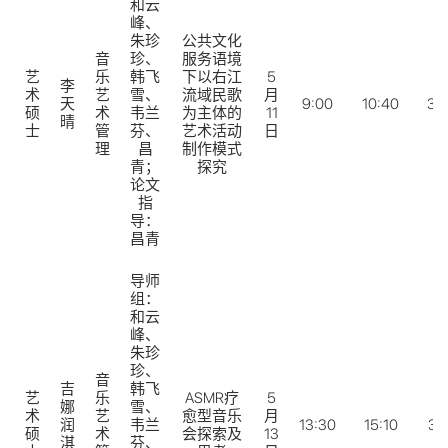
和云
峰、
朱珍
公共文化
音
珍、
服务语境
艺
乐
韩飞
下以右江
5
李
术
艺
雪、
流域民歌
月
天
9:00
10:40
32
硕
术
韦兰
为主体的
11
晴
士
管
芬、
艺术活动
日
理
昌
制作模式
青；
探究
论文
指
导：
昌青
导师
组：
和云
峰、
朱珍
珍、
音
吉
韩飞
艺
乐
ASMR疗
5
娜
雪、
术
艺
愈型音乐
月
润
韦兰
13:30
15:10
31
硕
术
会探索及
13
淇
芬、