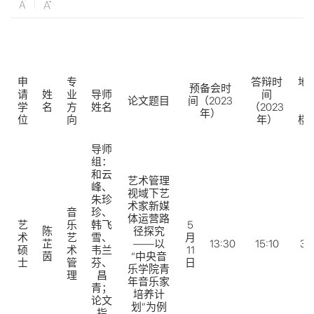
申
专
答辩时
地
预备会时
请
姓
业
导师
间
（
论文题目
间（2023
学
名
方
姓名
（2023
学
年）
位
向
年）
楼
导师
组：
和云
艺术管理
峰、
视域下艺
朱珍
术家新媒
音
珍、
体运营路
艺
乐
韩飞
5
陈
径探究
术
艺
雪、
月
芷
——以
13:30
15:10
31
硕
术
韦兰
11
茵
“中央音
士
管
芬、
日
乐学院青
理
昌
年音乐家
青；
培养计
论文
划”为例
指