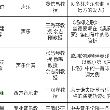
黎信昌教
贝多芬声乐套曲《
进
声乐
授
远方的爱人》
《杨柳之歌》——
王秀芬教
建
丝德蒙娜在《奥
声乐
授 余志
蓉
罗》第四幕中的歌
刚教授
简析
张慧琴教
歌剧的钢琴伴奏浅
授 杨鸣
凌
——以威尔第《
声乐伴奏
教授
鹏
卡洛》中的一首咏
余志刚教
调为例
授
于润洋教
席曼诺夫斯基音乐
澜
西方音乐史
授
格的演变轨迹研
呈
专业音乐教
王凤岐研
中央音乐学院一条