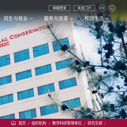
邮箱登录
央音门户
EN
招生与就业
服务与资源
校园生活
首页
/
组织机构
/
教学科研管理单位
/
研究生部
/