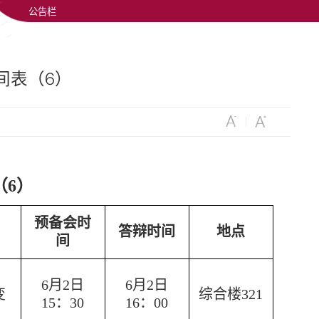
公告栏
间表（6）
（6）
预备会时
答辩时间
地点
间
6月
2日
6月
2日
变
综合楼321
15：30
16：00