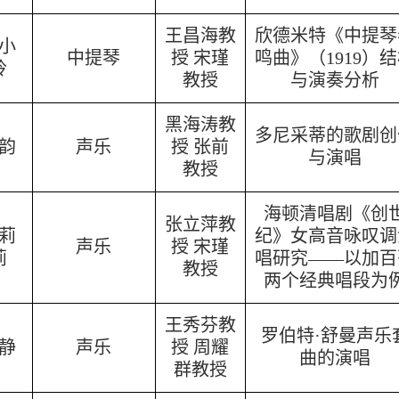
王昌海教
欣德米特《中提琴
小
中提琴
授 宋瑾
鸣曲》（1919）
玲
教授
与演奏分析
黑海涛教
多尼采蒂的歌剧创
韵
声乐
授 张前
与演唱
教授
海顿清唱剧《创
张立萍教
莉
纪》女高音咏叹调
声乐
授 宋瑾
莉
唱研究——以加百
教授
两个经典唱段为
王秀芬教
罗伯特·舒曼声乐
静
声乐
授 周耀
曲的演唱
群教授