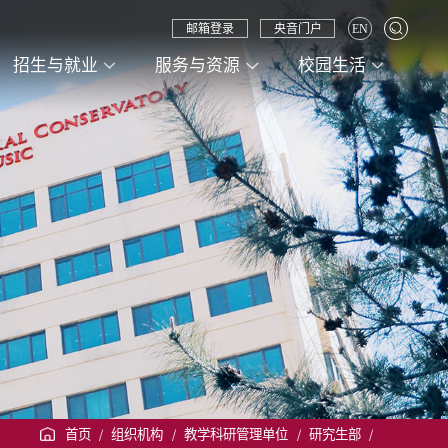
邮箱登录
央音门户
EN
招生与就业
服务与资源
校园生活
首页
/
组织机构
/
教学科研管理单位
/
研究生部
/