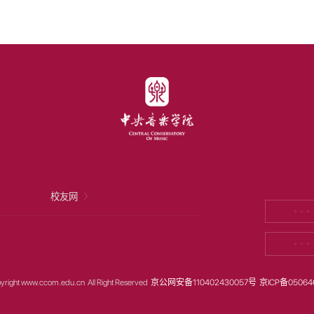
校友网
* * *
* * *
yright www.ccom.edu.cn All Right Reserved
京公网安备110402430057号
京ICP备05064