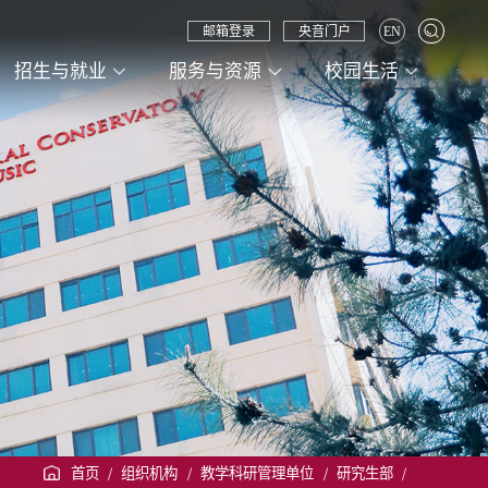
邮箱登录
央音门户
EN
招生与就业
服务与资源
校园生活
首页
/
组织机构
/
教学科研管理单位
/
研究生部
/