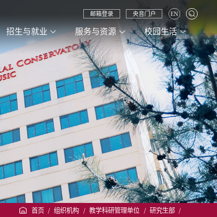
邮箱登录
央音门户
EN
招生与就业
服务与资源
校园生活
首页
/
组织机构
/
教学科研管理单位
/
研究生部
/