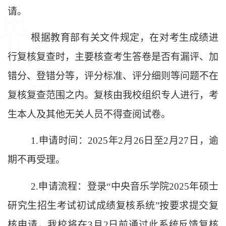
请。
根据教育部有关文件规定，在对考生成绩进
行复核复查时，主要核查考生答卷是否有漏评、加
错分、登错分等，评分标准、评分细则等问题不在
复核复查范围之内。复核由我校组织专人进行，考
生本人及其他无关人员不得查阅试卷。
1.
申请时间：
2025
年
2
月
26
日至
2
月
27
日，逾
期不再受理。
2.
申请流程：登录“中央音乐学院
2025
年硕士
研究生招生考试初试成绩复核系统”按要求提交复
核申请，我校将在
3
月
2
日前通过此系统反馈复核