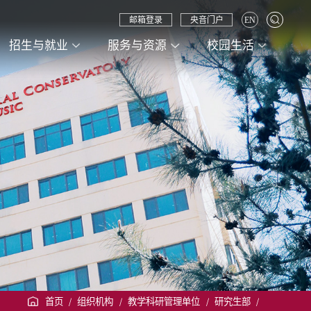
邮箱登录
央音门户
EN
招生与就业
服务与资源
校园生活
首页
/
组织机构
/
教学科研管理单位
/
研究生部
/