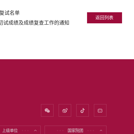
入复试名单
返回列表
初试成绩及成绩复查工作的通知
上级单位
国家院团
* * *
* * *
* * *