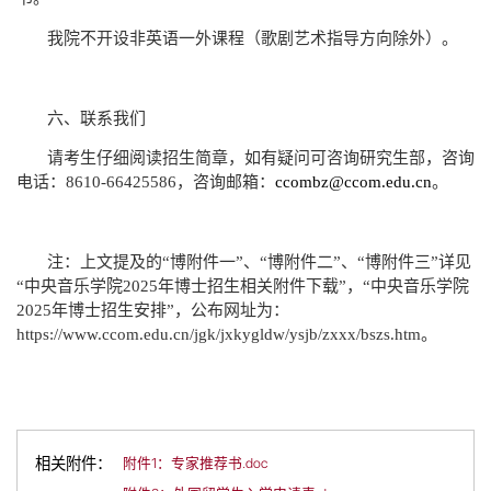
我院不开设非英语一外课程（歌剧艺术指导方向除外）。
六、联系我们
请考生仔细阅读招生简章，如有疑问可咨询研究生部，咨询
电话：
8610-66425586
，咨询邮箱：
ccombz@ccom.edu.cn
。
注：上文提及的“博附件一”、“博附件二”、“博附件三”详见
“中央音乐学院
2025
年博士招生相关附件下载
”
，“中央音乐学院
2025
年博士招生安排”，公布网址为：
https://www.ccom.edu.cn/jgk/jxkygldw/ysjb/zxxx/bszs.htm
。
相关附件：
附件1：专家推荐书.doc