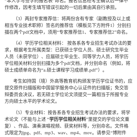
“
本人手写签字的报名表
”
命名。报名信息经考生确认后一律不
作修改，因考生填写错误引起的一切后果由其自行承担。
（
3
）两封专家推荐信：将两份含有专家（副教授及以上或
相当专业技术职称）签名的推荐信（模板见下方附件
1
）分别扫
描在两个
pdf
文档中，须用“专家推荐信
1
、专家推荐信
2
”命名。
（
4
）学历学位相关材料： 按各系各专业招生考试办法的要
求，根据考生所属类型：已获硕士学位人员、硕士研究生毕业
人员（未获学位）、应届硕士毕业生、同等学力人员，将学历
学位相关材料分别扫描为多个
pdf
文档，并分别命名（例如，将
硕士成绩单命名为“
a.
硕士课程学习成绩单
.pdf
”）。
考生如持国（境）外高等教育机构颁发学历学位证书的，应
提交原件扫描版和中国留学服务中心认证件的扫描版；免交答
辩委员会决议，若无硕士学位论文须提交一篇相当于所报专业
方向硕士水平的学术论文。
（
5
）专业材料：按各系各专业招生考试办法的要求，将学
术论文（不能与上述 “
学历学位相关材料
”里提交的学位论文重
复）、作品、演奏演唱视频、获奖材料等，分别命名。文件格
式限定为
jpg
、
pdf
、
mp3
、
wav
、
mp4
、
mov
。请参见
“
博附件