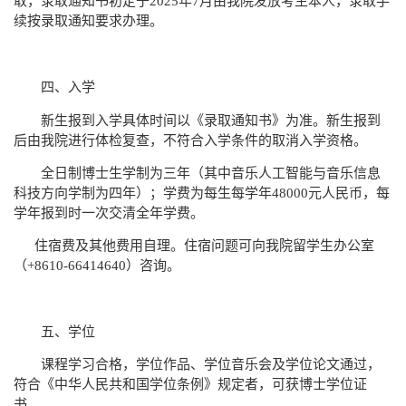
取，录取通知书初定于
2025
年
7
月由我院发放考生本人，录取手
续按录取通知要求办理。
四、入学
新生报到入学具体时间以《录取通知书》为准。新生报到
后由我院进行体检复查，不符合入学条件的取消入学资格。
全日制博士生学制为三年（其中音乐人工智能与音乐信息
科技方向学制为四年）；学费为每生每学年
48000
元人民币，每
学年报到时一次交清全年学费。
住宿费及其他费用自理。住宿问题可向我院留学生办公室
（
+8610-66414640
）咨询。
五、学位
课程学习合格，学位作品、学位音乐会及学位论文通过，
符合《中华人民共和国学位条例》规定者，可获博士学位证
书。