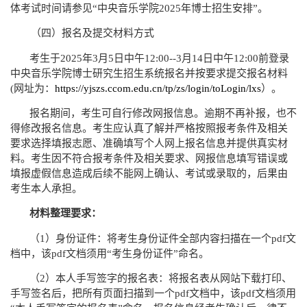
体考试时间请参见“中央音乐学院
2025
年博士招生安排”。
（四）报名及提交材料方式
考生于
2025
年
3
月
5
日中午
12:00--3
月
14
日中午
12:00
前登录
中央音乐学院博士研究生招生系统报名并按要求提交报名材料
(
网址为：
https://yjszs.ccom.edu.cn/tp/zs/login/toLogin/lxs
）。
报名期间，考生可自行修改网报信息。逾期不再补报，也不
得修改报名信息。考生应认真了解并严格按照报考条件及相关
要求选择填报志愿、准确填写个人网上报名信息并提供真实材
料。考生因不符合报考条件及相关要求、网报信息填写错误或
填报虚假信息造成后续不能网上确认、考试或录取的，后果由
考生本人承担。
材料整理要求：
（
1
）身份证件：将考生身份证件全部内容扫描在一个
pdf
文
档中，该
pdf
文档须用
“
考生身份证件
”
命名。
（
2
）本人手写签字的报名表：将报名表从网站下载打印、
手写签名后，把所有页面扫描到一个
pdf
文档中，该
pdf
文档须用