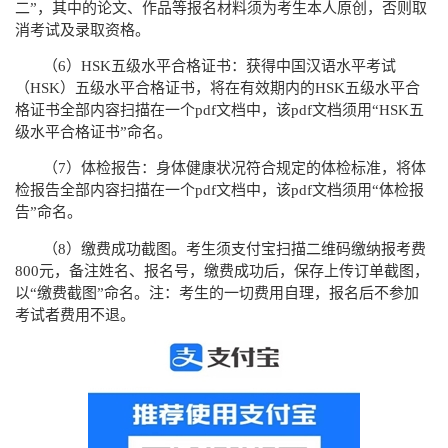
二
”
，其中的论文、作品等报名材料须为考生本人原创，否则取
消考试及录取资格。
（
6
）
HSK
五级水平合格证书：获得中国汉语水平考试
（
HSK
）五级水平合格证书，将在有效期内的
HSK
五级水平合
格证书全部内容扫描在一个
pdf
文档中，该
pdf
文档须用
“HSK
五
级水平合格证书
”
命名。
（
7
）体检报告：身体健康状况符合规定的体检标准，将体
检报告全部内容扫描在一个
pdf
文档中，该
pdf
文档须用
“
体检报
告
”
命名。
（
8
）缴费成功截图。考生须支付宝扫描二维码缴纳报考费
800
元，备注姓名、报名号，缴费成功后，保存上传订单截图，
以
“
缴费截图
”
命名。注：考生的一切费用自理，报名后不参加
考试者费用不退。