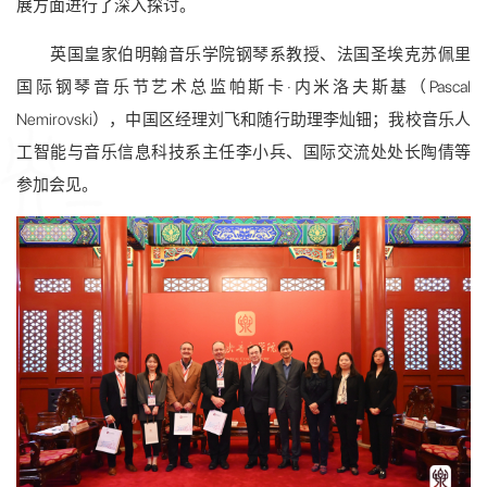
展方面进行了深入探讨。
英国皇家伯明翰音乐学院钢琴系教授、法国圣埃克苏佩里
国际钢琴音乐节艺术总监帕斯卡·内米洛夫斯基（Pascal
Nemirovski），中国区经理刘飞和随行助理李灿钿；我校音乐人
工智能与音乐信息科技系主任李小兵、国际交流处处长陶倩等
参加会见。