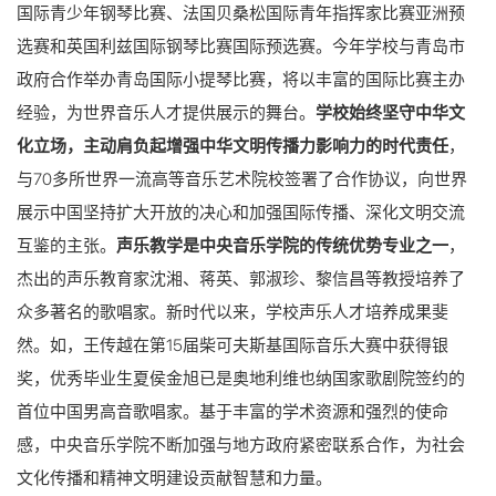
国际青少年钢琴比赛、法国贝桑松国际青年指挥家比赛亚洲预
选赛和英国利兹国际钢琴比赛国际预选赛。今年学校与青岛市
政府合作举办青岛国际小提琴比赛，将以丰富的国际比赛主办
经验，为世界音乐人才提供展示的舞台。
学校始终坚守中华文
化立场，主动肩负起增强中华文明传播力影响力的时代责任
，
与70多所世界一流高等音乐艺术院校签署了合作协议，向世界
展示中国坚持扩大开放的决心和加强国际传播、深化文明交流
互鉴的主张。
声乐教学是中央音乐学院的传统优势专业之一
，
杰出的声乐教育家沈湘、蒋英、郭淑珍、黎信昌等教授培养了
众多著名的歌唱家。新时代以来，学校声乐人才培养成果斐
然。如，王传越在第15届柴可夫斯基国际音乐大赛中获得银
奖，优秀毕业生夏侯金旭已是奥地利维也纳国家歌剧院签约的
首位中国男高音歌唱家。基于丰富的学术资源和强烈的使命
感，中央音乐学院不断加强与地方政府紧密联系合作，为社会
文化传播和精神文明建设贡献智慧和力量。