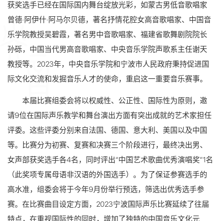
获奖选手已经在国际国内舞台绽放光彩，如蒙古男低音歌唱家
曾德·阿伊什·阿马尔贝德，著名抒情花腔女高音歌唱家、中国音
乐学院教授吴碧霞，著名男中音歌唱家、福建省歌舞剧院院长
孙砾，中国当代男高音歌唱家、中央音乐学院声歌系主任谢天
教授等。2023年，中央音乐学院和宁波市人民政府秉持促进国
际文化交流和发掘音乐人才的使命，重启这一重要音乐赛事。
本届比赛组委会将以权威性、公正性、国际性为原则，邀
请9位在国际声乐教学和舞台演出方面有突出成就的艺术家担任
评委。这些评委分别来自法国、德国、意大利、美国以及中国
等。比赛分为初赛、复赛和决赛三个阶段进行，最终决出男、
女声部获奖选手各4名，同时评出“中国艺术歌曲优秀演唱奖”1名
（此奖项专属母语非汉语的外国选手）。为了保证参赛选手的
高水准，组委会将于今年9月份举行预选，筛选出优秀选手参
赛。在比赛曲目设定方面，2023宁波国际声乐比赛延续了往届
特点，在重视国际性的同时，增加了独特的中国音乐文化元