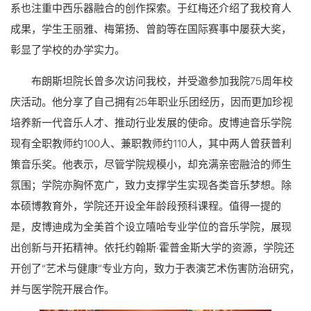
系也注重中西乐器融合的创作探索。于红梅还介绍了我校育人
成果，学生王丽雅、梅第扬、曾韵等在国际赛事中屡获大奖，
彰显了学校的办学实力。
布朗斯坦院长曾多次访问我校，并受邀参加我院75周年校
庆活动。他分享了自己拥有25年职业乐团经历，因而更加珍视
培养新一代音乐人才、推动行业发展的使命。皮博迪音乐学院
现有全职教师约100人、兼职教师约110人，其中两人曾获普利
策音乐奖。他表示，尽管学院规模小，却充满亲密融洽的师生
氛围；学院亦胸怀宽广，致力支撑学生实现各类音乐梦想。除
本硕博教育外，学院还开设全年龄段预科课程。值得一提的
是，皮博迪成为全美首个设立嘻哈专业学位的音乐学院，展现
出创新与开拓精神。依托约翰斯·霍普金斯大学的资源，学院还
开创了“艺术与健康”专业方向，致力于表演艺术伤害防治研究，
并与医学院开展合作。