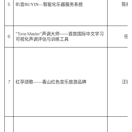
5
陈秋
叭音
BUYIN—智能化乐器服务系统
“Tone Master”声调大师——首款国际中文学习
6
任
可视化声调评估与训练工具
7
汪银
红亭颂歌
——香山红色音乐旅游品牌