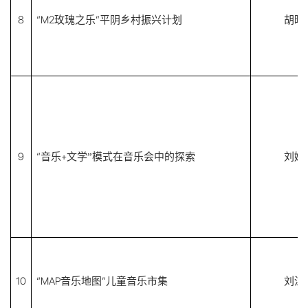
8
“M2玫瑰之乐”平阴乡村振兴计划
胡晓
9
“音乐
+
刘婉
文学
”模式在音乐会中的探索
10
“MAP音乐地图”儿童音乐市集
刘沫