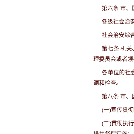
第六条
市、
各级社会治
社会治安综
第七条
机关
理委员会或者领
各单位的社
调和检查。
第八条
市、
(一)宣传
(二)贯彻
排并督促实施；