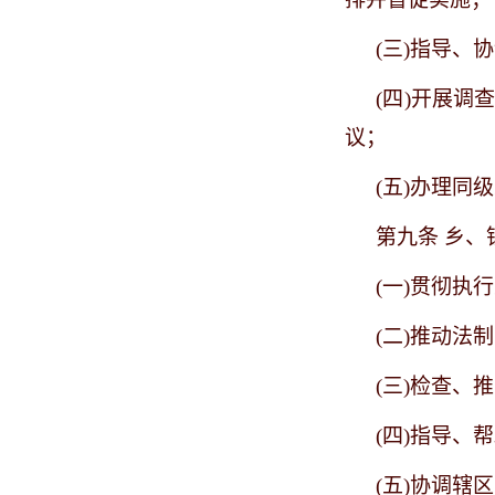
(三)指导
(四)开展
议；
(五)办理
第九条
乡、
(一)贯彻
(二)推动法
(三)检查
(四)指导
(五)协调