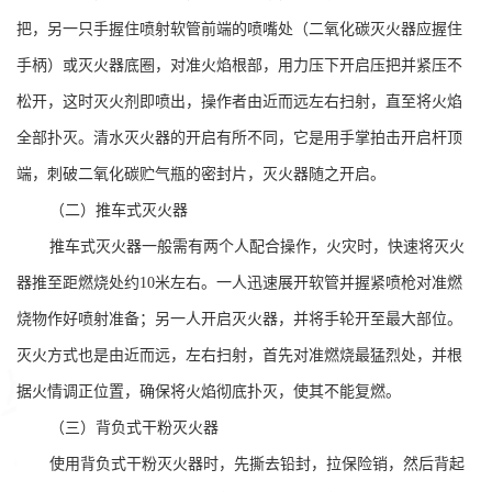
把，另一只手握住喷射软管前端的喷嘴处（二氧化碳灭火器应握住
手柄）或灭火器底圈，对准火焰根部，用力压下开启压把并紧压不
松开，这时灭火剂即喷出，操作者由近而远左右扫射，直至将火焰
全部扑灭。清水灭火器的开启有所不同，它是用手掌拍击开启杆顶
端，刺破二氧化碳贮气瓶的密封片，灭火器随之开启。
（二）推车式灭火器
推车式灭火器一般需有两个人配合操作，火灾时，快速将灭火
器推至距燃烧处约
10米左右。一人迅速展开软管并握紧喷枪对准燃
烧物作好喷射准备；另一人开启灭火器，并将手轮开至最大部位。
灭火方式也是由近而远，左右扫射，首先对准燃烧最猛烈处，并根
据火情调正位置，确保将火焰彻底扑灭，使其不能复燃。
（三）背负式干粉灭火器
使用背负式干粉灭火器时，先撕去铅封，拉保险销，然后背起