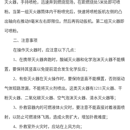
灭火器，手持喷枪，迅速奔到燃烧现场，在距燃烧处
5米处即可喷
粉。当第一组灭火器筒体内干粉喷完后，快速将喷枪扳机左侧的凸
出轴向右推动8毫米左右即限位。然后再钩动扳机。第二组灭火器即
可喷粉。
二、注意事项
在操作灭火器时，应注意以下几点：
1、在携带灭火器奔跑时，酸碱灭火器和化学泡沫灭火器不能横
置，要保持其竖直以免提前混合发生化学反应；
2、有些灭火器在灭火操作时，要保持竖直不能横置，否则驱动
气体短路泄漏，不能将灭火剂喷出。这类灭火器有1211灭火器、干
粉灭火器、二氧化碳灭火器、空气泡沫灭火器、清水灭火器等；
3、扑救容器内的可燃液体火灾时，要注意不能直接对着液面喷
射，以防止可燃液体飞溅，造成火势扩大，增加扑救难度；
4、扑救室外火灾时，应站在上风方向；