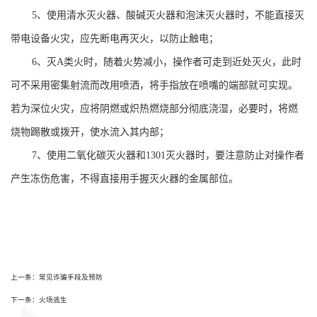
5、使用清水灭火器、酸碱灭火器和泡沫灭火器时，不能直接灭
带电设备火灾，应先断电再灭火，以防止触电；
6、灭A类火时，随着火势减小，操作者可走到近处灭火，此时
可不采用密集射流而改用喷洒，将手指放在喷嘴的端部就可实现。
若为深位火灾，应将阴燃或炽热燃烧部分彻底浇湿，必要时，将燃
烧物踢散或拨开，使水流入其内部；
7、使用二氧化碳灭火器和1301灭火器时，要注意防止对操作者
产生冻伤危害，不得直接用手握灭火器的金属部位。
上一条：常见诈骗手段及预防
下一条：火场逃生