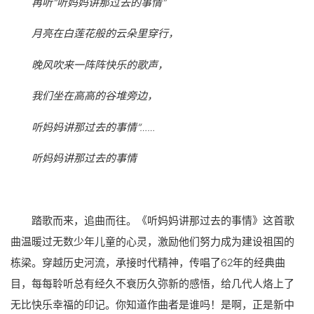
再听“听妈妈讲那过去的事情”
月亮在白莲花般的云朵里穿行，
晚风吹来一阵阵快乐的歌声，
我们坐在高高的谷堆旁边，
听妈妈讲那过去的事情”……
听妈妈讲那过去的事情
踏歌而来，追曲而往。《听妈妈讲那过去的事情》这首歌
曲温暖过无数少年儿童的心灵，激励他们努力成为建设祖国的
栋梁。穿越历史河流，承接时代精神，传唱了62年的经典曲
目，每每聆听总有经久不衰历久弥新的感悟，给几代人烙上了
无比快乐幸福的印记。你知道作曲者是谁吗！是啊，正是新中