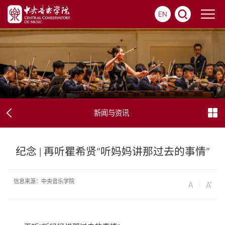
EN
新闻与资讯
纪念 | 再听瞿希贤“听妈妈讲那过去的事情”
信息来源：中央音乐学院