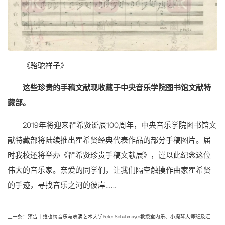
《骆驼祥子》
这些珍贵的手稿文献现收藏于中央音乐学院图书馆文献特
藏部。
2019年将迎来瞿希贤诞辰100周年，中央音乐学院图书馆文
献特藏部将陆续推出瞿希贤经典代表作品的部分手稿图片。届
时我校还将举办《瞿希贤珍贵手稿文献展》，谨以此纪念这位
伟大的音乐家。亲爱的同学们，让我们隔空触摸作曲家瞿希贤
的手迹，寻找音乐之河的彼岸……
上一条：预告丨维也纳音乐与表演艺术大学Peter Schuhmayer教授室内乐、小提琴大师班及汇报音乐会