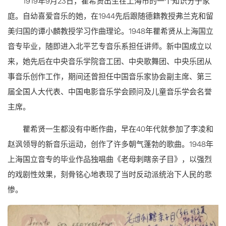
1919年9月23日，瞿希贤出生在上海市的一个知识分子家
庭。自幼喜爱音乐的她，在1944先后跟随德籍教授弗兰克和留
美归国的谭小麟教授学习作曲理论。1948年瞿希贤从上海国立
音专毕业，随即进入北平艺专音乐系担任讲师。新中国成立以
来，她先后在中央音乐学院音工团、中央歌舞团、中央乐团从
事音乐创作工作，期间还曾担任中国音乐家协会副主席、第三
届全国人大代表、中国电影音乐学会顾问及儿童音乐学会名誉
主席。
瞿希贤一生都没有中断作曲，早在40年代就参加了李凌和
赵沨领导的新音乐运动，创作了许多朝气蓬勃的歌曲。1948年
上海国立音专的毕业作品独唱曲《老母刺瞎亲子目》，以强烈
的戏剧性效果，刻骨铭心地表现了当时反动派统治下人民的悲
惨。