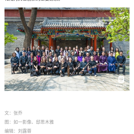
文：张乔
图：如一影像、邸思木雅
编辑：刘露蓉