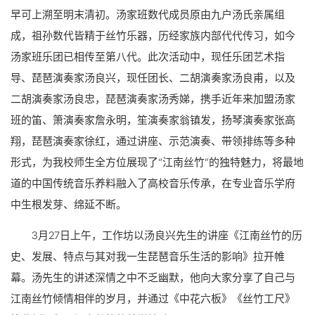
早可上溯至明末清初。汤家班数代成员原由九户汤氏亲属组
成，祖孙数代皆精于丝竹乐器，历经家族内部代代传习，如今
汤家班乐团已相传至第八代。此次活动中，现任乐团艺术指
导、琵琶演奏家汤良兴，现任团长、二胡演奏家汤良甫，以及
二胡演奏家汤良忠，琵琶演奏家汤秀娣，携手近年来加盟汤家
班的笛、箫演奏家詹永明，笙演奏家翁镇发，扬琴演奏家张高
翔，琵琶演奏家徐红，通过讲座、示范演奏、带领排练等多种
形式，为我校师生全方位展现了“江南丝竹”的独特魅力，将最地
道的中国传统音乐养料融入了高校音乐传承，在专业音乐学府
中生根发芽、绵延不断。
3月27日上午，工作坊以汤良兴先生的讲座《江南丝竹的历
史、发展、特点与其对我一生琵琶音乐生活的影响》拉开帷
幕。汤先生的讲述深情之中不乏幽默，他向大家分享了自己与
江南丝竹倾情相伴的岁月，并通过《中花六板》《丝竹工尺》