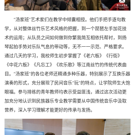
“汤家班”艺术家们在教学中倾囊相授。他们手把手逐句教
学，从对整体丝竹乐艺术风格的把握，到一个琵琶左手加花技
术的运用；从队员之间如何做到你繁我简互相依托帮衬，到扬
琴起拍手势对乐队气息的带动等，无不一一示范、严格要求。
通过几天的学习，我校师生初步掌握了《老六板》《行街》
《中花六板》《凡忘工》《欢乐歌》等江南丝竹的传统代表曲
目。“汤家班”的各位老师还精通多种乐器，特别展示了互换乐器
演奏的形式，充分展现了民间音乐“玩”的特点，让学院师生大饱
眼福。参与排练的青年教师均表示受益匪浅，通过这次活动更
加充分地认识到民族器乐专业教学需要从中国传统音乐中汲取
营养，深入学习理解才能更好的传承与发扬。