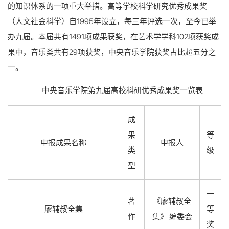
的知识体系的一项重大举措。高等学校科学研究优秀成果奖
（人文社会科学）自1995年设立，每三年评选一次，至今已举
办九届。本届共有1491项成果获奖，在艺术学学科102项获奖成
果中，音乐类共有29项获奖，中央音乐学院获奖占比超五分之
一。
中央音乐学院第九届高校科研优秀成果奖一览表
成
果
等
申报成果名称
申报人
类
级
型
一
著
《廖辅叔全
廖辅叔全集
等
作
集》 编委会
奖