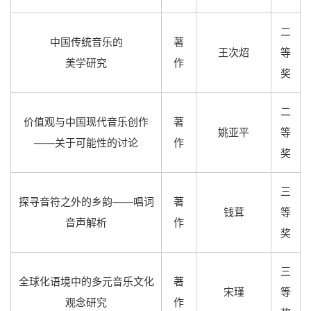
二
中国传统音乐的
著
王次炤
等
美学研究
作
奖
二
价值观与中国现代音乐创作
著
姚亚平
等
——关于可能性的讨论
作
奖
三
探寻音符之外的乡韵——唱词
著
钱茸
等
音声解析
作
奖
三
全球化语境中的多元音乐文化
著
宋瑾
等
观念研究
作