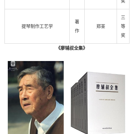
奖
三
著
提琴制作工艺学
郑荃
等
作
奖
《廖辅叔全集》