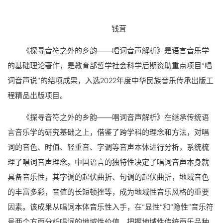
钱茸
《探寻音符之外的乡韵——唱词音声解析》是语言音乐学
的基础理论著作，是教育部哲学社会科学后期资助重点项目“唱
词音声说”的结项成果，入选2022年度中华民族音乐传承出版工
程精品出版项目。
《探寻音符之外的乡韵——唱词音声解析》在继承传统语
言音乐学的研究基础之上，借鉴了跨学科的理念和方法，对唱
词的音色、时值、轻重音、字调等音声本体进行分析，系统梳
理了唱词音声理念。中国语言的独特性决定了唱词音声本身就
具备音乐性，其字调的起伏曲折、句调的起伏曲折，地域音色
的丰富多彩，音值的长短顿挫等，成为地域性音乐风格的重要
因素。该成果从唱词本体音乐性入手，在“显性”和“隐性”音乐符
号两个方面分析唱词的地域性价值，把握地域性传统声乐品种