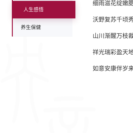
细雨滋花绽嫩
人生感悟
沃野复苏千顷
养生保健
山川渐醒万枝
祥光瑞彩盈天
如意安康伴岁