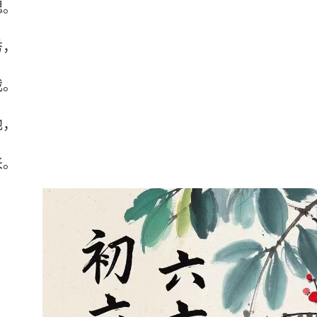
腮。
秀，
裁。
地，
来。