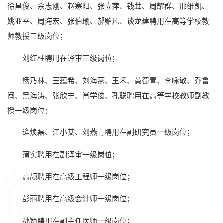
徐昌俊、余志刚、赵寒阳、张立萍、钱茸、周耀群、邢维凯、
姚亚平、周海宏、张伯瑜、郝贻凡、谈龙建聘用在高等学校教
师教授三级岗位；
刘红柱聘用在译审三级岗位；
杨乃林、王蕴希、刘海燕、王禾、黄蜀青、李咏敏、乔鲁
闽、黑海涛、张欣宁、肖学俊、孔聪聘用在高等学校教师副教
授一级岗位；
逄焕磊、江小艾、刘燕青聘用在副研究员一级岗位；
蒲实聘用在副译审一级岗位；
高颉聘用在高级工程师一级岗位；
彭丽聘用在高级会计师一级岗位；
孙颖聘用在副主任医师一级岗位；