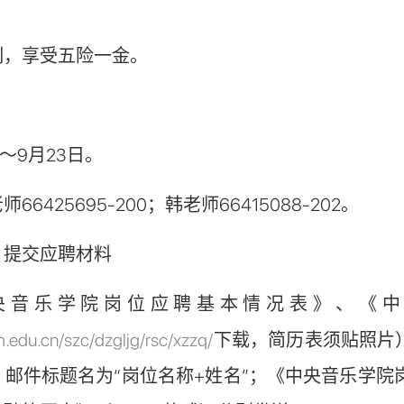
制，享受五险一金。
日～9月23日。
老师
66425695-200
；韩老师
66415088-202
。
、提交应聘材料
央音乐学院岗位应聘基本情况表》、《中
.edu.cn/szc/dzgljg/rsc/xzzq/
下载，简历表须贴照片
邮件标题名为“岗位名称+姓名”；《中央音乐学院岗