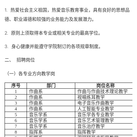
1. 热爱社会主义祖国，热爱音乐教育事业，具有良好的思想品
德、职业道德和较强的业务能力及发展潜力。
2. 原则上须取得本专业或相关专业的最高学位。
3. 身心健康并能遵守学院制订的各项规章制度。
二、 招聘岗位
（一）各专业方向教学岗
序号
部门
岗位名称
1
作曲系
作曲与作曲技术理论教学
2
作曲系
视唱练耳教学
3
作曲系
电子音乐作曲教学
4
作曲系
人工智能专业教学
5
音乐学系
音乐学各专业教学
6
音乐学系
音乐艺术管理教学
7
音乐学系
音乐治疗教学
8
指挥系
指挥教学