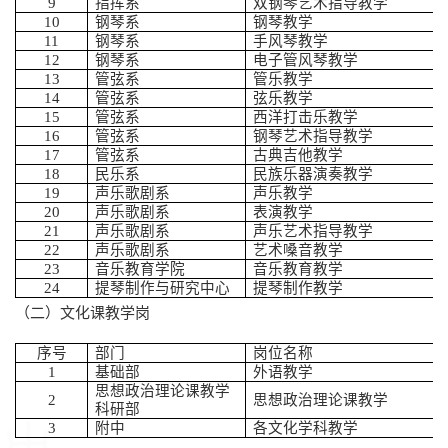
9
指挥系
双钢琴艺术指导教学
10
钢琴系
钢琴教学
11
钢琴系
手风琴教学
12
钢琴系
电子管风琴教学
13
管弦系
管乐教学
14
管弦系
弦乐教学
15
管弦系
西洋打击乐教学
16
管弦系
钢琴艺术指导教学
17
管弦系
古典吉他教学
18
民乐系
民族乐器演奏教学
19
声乐歌剧系
声乐教学
20
声乐歌剧系
表演教学
21
声乐歌剧系
声乐艺术指导教学
22
声乐歌剧系
艺术嗓音教学
23
音乐教育学院
音乐教育教学
24
提琴制作与研究中心
提琴制作教学
（二）文化课教学岗
序号
部门
岗位名称
1
基础部
外语教学
思想政治理论课教学
2
思想政治理论课教学
科研部
3
附中
各文化学科教学