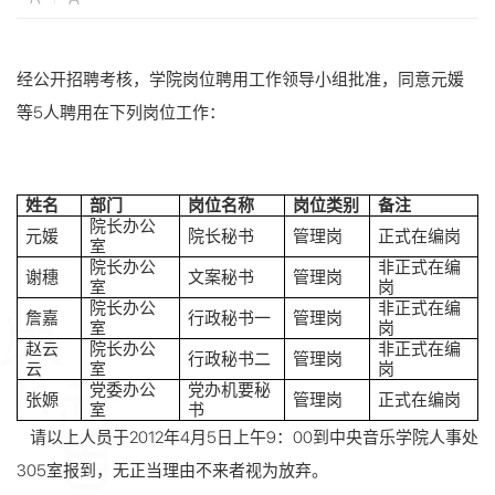
经公开招聘考核，学院岗位聘用工作领导小组批准，同意元媛
等5人聘用在下列岗位工作：
姓名
部门
岗位名称
岗位类别
备注
院长办公
元媛
院长秘书
管理岗
正式在编岗
室
院长办公
非正式在编
谢穗
文案秘书
管理岗
室
岗
院长办公
非正式在编
詹嘉
行政秘书一
管理岗
室
岗
赵云
院长办公
非正式在编
行政秘书二
管理岗
云
室
岗
党委办公
党办机要秘
张嫄
管理岗
正式在编岗
室
书
请以上人员于2012年4月5日上午9：00到中央音乐学院人事处
305室报到，无正当理由不来者视为放弃。