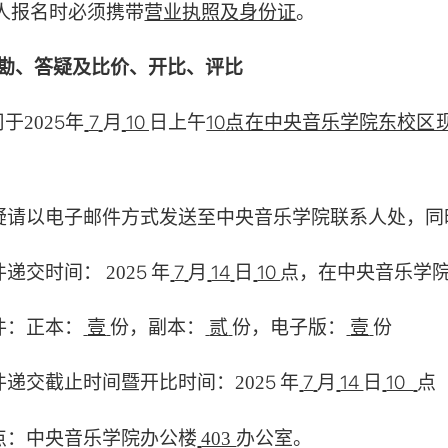
营业执照及身份证
。
请人报名时必须携带
勘、答疑及比价、开比、评比
5
年
7
月
10
日
上午
10
点在中央音乐学院东校区
司于
202
疑请以电子邮件方式发送至中央音乐学院联系人处，同
5
7
月
14
日
10
点
，在中央音
乐学
件递交时间：
202
年
件：正本：
份，副本：
份，电子版：
份
壹
贰
壹
5
7
月
14
日
10
点
件递交截止时间暨开比时间：
202
年
点：中央音乐学院办公楼
办公室。
403