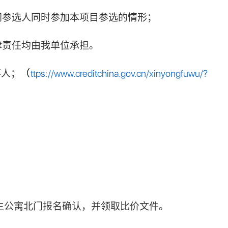
同参选人同时参加本项目参选的情形；
律责任均由我单位承担。
事人；
（
ttps://www.creditchina.gov.cn/xinyongfuwu/?
生公寓
北门
报名确认，并领取比价文件。