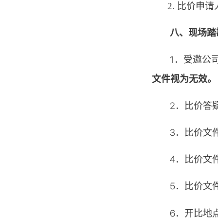
2. 比价申
八、
现场踏
1．
受邀公
文件视为无效。
2．
比价答
3．
比价文
4．
比价文
5．
比价文
6．
开比地