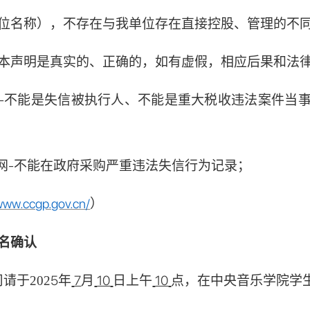
位名称），不存在与我单位存在直接控股、管理的不
本声明是真实的、正确的，如有虚假，相应后果和法
中国-不能是失信被执行人、不能是重大税收违法案件当
采网-不能在政府采购严重违法失信行为记录；
/www.ccgp.gov.cn/
）
名确认
5
年
7
月
10
日
上午
10
点，在中央音乐学院学
司请于202