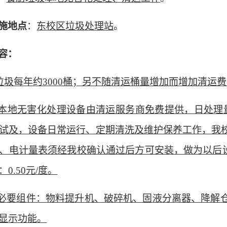
施地点
：
东校区垃圾处理站
。
容：
垃圾每年约
3000桶；另不随清运桶量增加而增加清运
本地无害化处理设备由清运服务商免费提供，日处理量
试及，设备日常运行、定期清洗及维护保养工作，我
、电计量表须经我校确认通过后方可安装，做为以后
0.50元/度。
必要组件：物料提升机、破碎机、固液分离器、降解
显示功能。