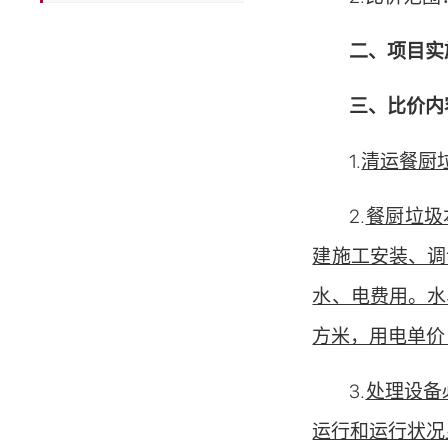
二、
项目实
三、
比价内
1.
清运餐厨
2.
餐厨垃圾
建施工安装、调
水、电费用。水
方米，用电单价：
3.
处理设备
运行和运行状况