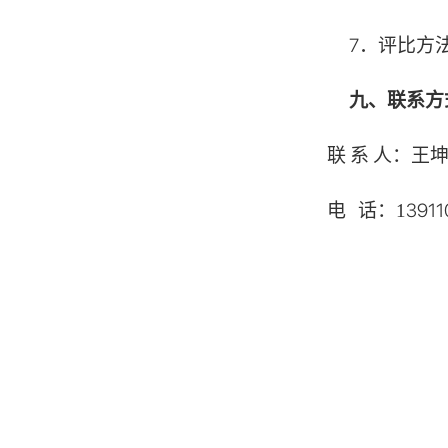
7．
评比方
九
、
联系方
王
联
系
人：
3911
电
话：
1