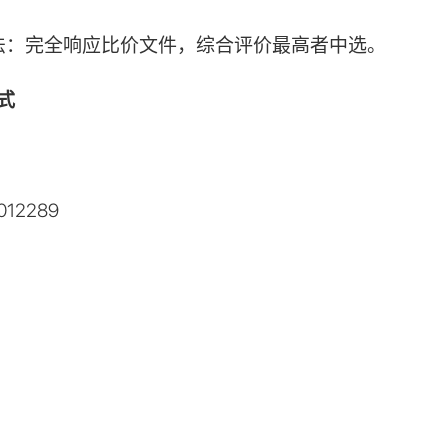
法：完全响应比价文件，综合评价最高者中选。
式
坤
012289