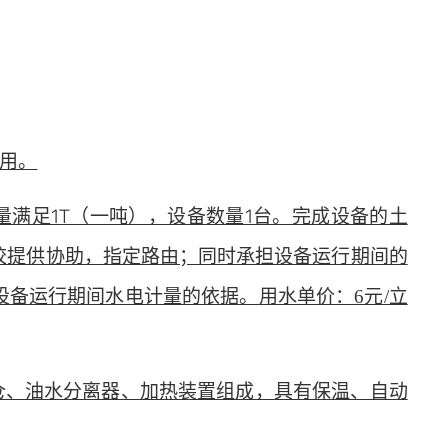
费用。
满足1T（一吨），设备数量1台。完成设备的土
校提供协助，指定路由；同时承担设备运行期间的
设备运行期间水电计量的依据。
用水单价：6元/立
仓、油水分离器、加热装置组成，具有保温、自动