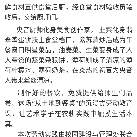
鲜食材直供食堂后厨，经食堂食材验收员验
收后，交给厨师们。
央音厨师化身美食创作家， 韭菜化身翡
翠鸡蛋饼跃上食堂档口，紫苏清炒后成为午
餐窗口明星菜品，油麦菜、生菜变身成了人
人夸赞的蔬菜杂粮饼，薄荷则成了清凉的薄
荷柠檬水、薄荷奶茶，在炎热的初夏为央音
人带来丝丝清凉。
制作好的餐饮，免费提供给师生们品
尝。这场“从土地到餐桌”的沉浸式劳动教育
课，让艺术学子在农耕实践中触摸生活本
真。
本次劳动实践由校园建设与管理处联合