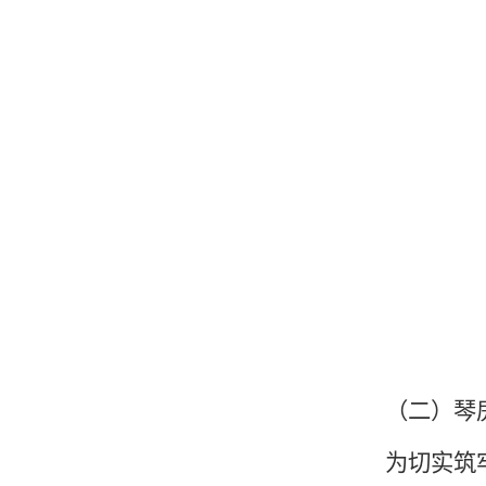
（二）琴
为切实筑