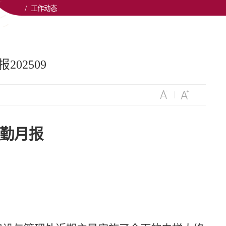
/
工作动态
02509
勤月报