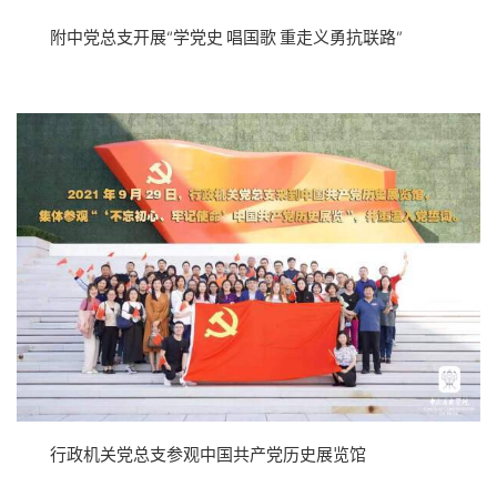
附中党总支开展“学党史 唱国歌 重走义勇抗联路”
行政机关党总支参观中国共产党历史展览馆