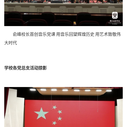
俞峰校长首创音
乐党课 用音乐回望辉煌历史 用艺术致敬伟
大时代
学校各党总支活动掠影