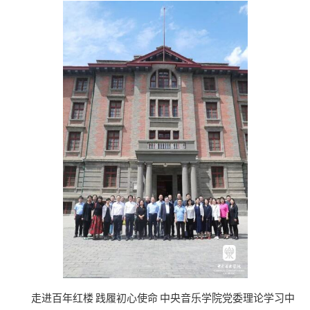
走进百年红楼 践履初心使命
中央音乐学院党委理论学习中