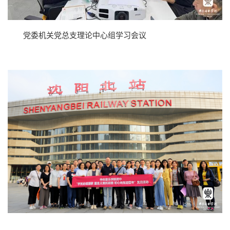
党委机关党总支理论中心组学习会议