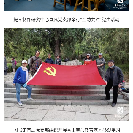
提琴制作研究中心直属党支部举行“互助共建”党建活动
图书馆直属党支部组织开展香山革命教育基地参观学习