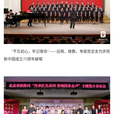
“不忘初心，牢记使命”——远程、继教、考级党总支
为庆祝
新中国成立70周年献唱