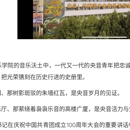
院的音乐沃土中，一代又一代的央音青年把忠诚
，把光荣镌刻在历史行进的史册里。
那树影斑驳的朱墙红瓦，是央音岁月的见证。
、那萦绕着袅袅乐音的高楼广厦，是央音活力与
在庆祝中国共青团成立100周年大会的重要讲话