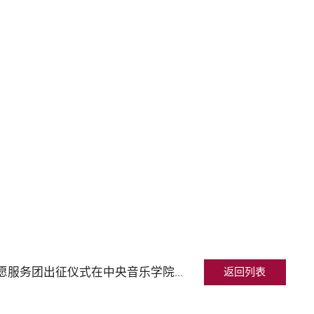
上一条：出发｜ “喜迎二十大 强国复兴有我”主题志愿服务活动“永远跟党走”志愿服务团出征仪式在中央音乐学院举行
返回列表