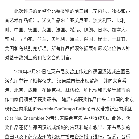
此次评选的是整个比赛类别的前三组（室内乐、独奏和声
音艺术作品组）。递交作品来自亚美尼亚、澳大利亚、比利
时、中国、德国、英国、法国、希腊、伊朗、日本、加拿大、
韩国、立陶宛、荷兰、奥地利、波兰、俄国、瑞士、土耳其、
美国和乌兹别克斯坦。所有作品都须依据莱布尼茨这位伟人针
对基于数列上的和谐之音的引言。
2016年6月30日在莱布尼茨曾工作过的德国汉诺威庄园巴
洛克厅举行了颁奖仪式。 汉诺威市长出席致辞，并向来自香
港、北京、成都、布鲁克林、林伍德、维也纳和巴黎等城市的
作曲家们颁发了获奖证书。 随后6首获奖作品由来自中国的北京
现代室内乐团(Ensemble ConTempo Beijing)与汉诺威新室内乐团
(Das Neu Ensemble) 的音乐家联合首演,并获得成功。此外，获
奖作品还将在德国汉诺威新城的宫廷和城市教堂、莱布尼茨的
墓园以及下萨克森州的北德广播电台演播厅进行。据悉，音乐