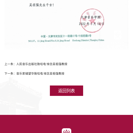
上一条：人民音乐出版社致唁电 悼念吴祖强教授
下一条：音乐家储望华致唁电 悼念吴祖强教授
返回列表