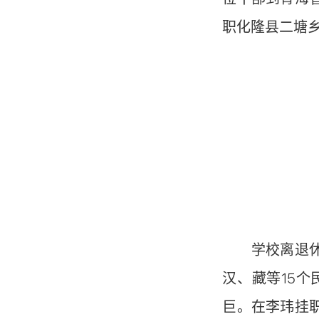
职化隆县二塘
学校离退休老
汉、藏等15
巨。在李玮挂