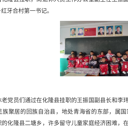
乡红牙合村第一书记。
党员们通过在化隆县挂职的王振国副县长和李玮
个民族聚居的回族自治县，地处青海省的东部，属
职的化隆县二塘乡，许多留守儿童家庭经济困难，