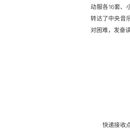
动服各16套、
转达了中央音
对困难，发奋
快递接收点离