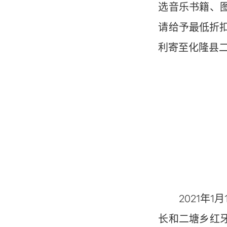
选音乐书籍、
请给予最低折
利寄至化隆县
2021年1月
长和二塘乡红