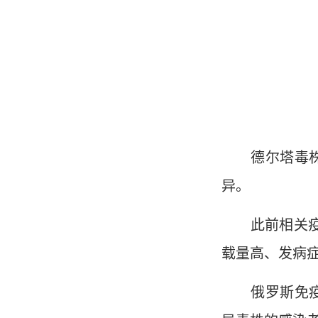
德尔塔毒株目
异。
此前相关疫情
载量高、发病
俄罗斯免疫学