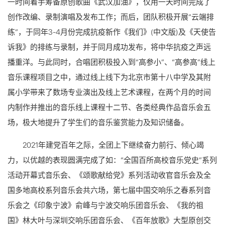
一时间着手筹备原创歌曲《武汉加油》，仅用一天时间完成了
创作改编、录制演唱及发布工作；而后，团队积极开展“云端排
练”，于同年3-4月份完成抗疫新作《我们》(中文版)及《天使告
诉我》的排练与录制，并于同月成功发布，将中华抗疫之声远
播重洋。与此同时，合唱团积极投入到“高参小”、“高参高”线上
音乐课程项目之中，通过线上线下为北京市第十八中学及其附
属小学带来了数场专业演出及线上艺术课程，在两个月的时间
内制作并推出的音乐线上课程十二节、各类经典作品音乐会五
场，极大地提升了学生们的音乐鉴赏能力及知识储备。
2021年建党百年之际，全团上下继续奋力前行、倾心竭
力，以优越的表现圆满完成了如：“全国百所高校音乐党史”系列
活动开幕式音乐会、《颂歌献给党》系列活动收官音乐会及全
国多地高校系列音乐会共六场，第七届中国交响乐之春系列音
乐会之《印象宁波》俞峰与宁波交响乐团音乐会、《我的祖
国》林大叶与深圳交响乐团音乐会、《百年放歌》大型原创交