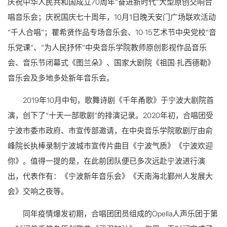
庆祝中华人民共和国成立70周年“奋进新时代”大型原创交响合
唱音乐会；庆祝国庆七十周年，10月1日晚天安门广场联欢活动
“千人合唱”；瞿希贤作品专场音乐会、10·15艺术节中央党校“音
乐党课”、“为人民抒怀”中央音乐学院教师原创影视作品音乐
会、音乐节闭幕式《图兰朵》、国家大剧院《祖国·扎西德勒》
音乐会及多地多处新年音乐会。
2019年10月中旬，歌舞诗剧《千年甬歌》于宁波大剧院首
演，创下了“十天一部歌剧”的排演记录。2020年初，合唱团受
宁波市委市政府、市宣传部邀请，在中央音乐学院歌剧厅由俞
峰院长执棒录制宁波城市宣传片曲目《宁波气质》《宁波欢迎
你》。值得一提的是，在此前团队便已多次远赴宁波进行演
出，代表作有：《宁波新年音乐会》《天南海北鄞州人发展大
会》交响之夜等。
同年疫情爆发初期，合唱团团员组成的Opella人声乐团于第