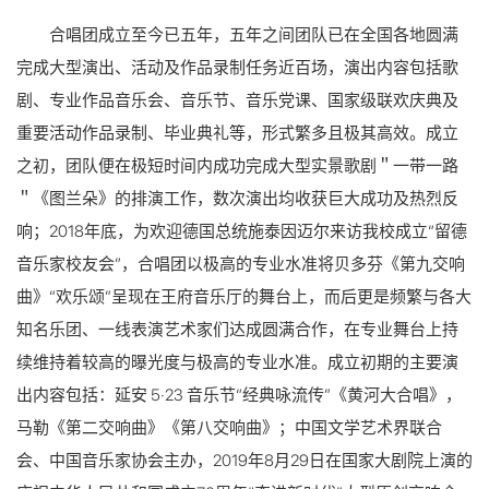
合唱团成立至今已五年，五年之间团队已在全国各地圆满
完成大型演出、活动及作品录制任务近百场，演出内容包括歌
剧、专业作品音乐会、音乐节、音乐党课、国家级联欢庆典及
重要活动作品录制、毕业典礼等，形式繁多且极其高效。成立
之初，团队便在极短时间内成功完成大型实景歌剧＂一带一路
＂《图兰朵》的排演工作，数次演出均收获巨大成功及热烈反
响；2018年底，为欢迎德国总统施泰因迈尔来访我校成立“留德
音乐家校友会”，合唱团以极高的专业水准将贝多芬《第九交响
曲》“欢乐颂”呈现在王府音乐厅的舞台上，而后更是频繁与各大
知名乐团、一线表演艺术家们达成圆满合作，在专业舞台上持
续维持着较高的曝光度与极高的专业水准。成立初期的主要演
出内容包括：延安 5·23 音乐节“经典咏流传”《黄河大合唱》，
马勒《第二交响曲》《第八交响曲》；中国文学艺术界联合
会、中国音乐家协会主办，2019年8月29日在国家大剧院上演的