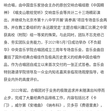
响合唱，由中国音乐家协会主办的原创交响合唱组歌《中国精
神》《唱支山歌给党听》交响音乐会等共计二十三场精彩演
出，并继续为北京市第十八中学开展“高参高”项目专场音乐会两
场，并在教工委组织的“永远跟党走”主题合唱兴趣汇比赛之中荣
获高校（附院）组一等奖的殊荣。与此同时，团队不忘克修己
身、夯实团队业务能力，于2021年5月7日成功举办《不负韶
华》中央音乐学院合唱团成立三周年专场音乐会，音乐会曲目
囊括了国外经典合唱佳作及极具历史意义的经典中国合唱作
品，作为合唱团自成立以来首次交付的一张正式答卷。音乐会
特别邀请学院领导及一众业内知名嘉宾亲临现场观摩指导，收
获业内外的高度评价。
2022年起，合唱团对于业务的极致追求并未随演出叫停而
止步，完成了大量经典作品排练工作，内容包括比才《卡
门》，威尔第《安魂曲》《纳布科》，贝多芬《费德里奥》，