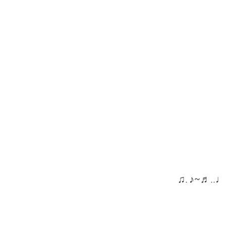
♫. ♪~♬..♩