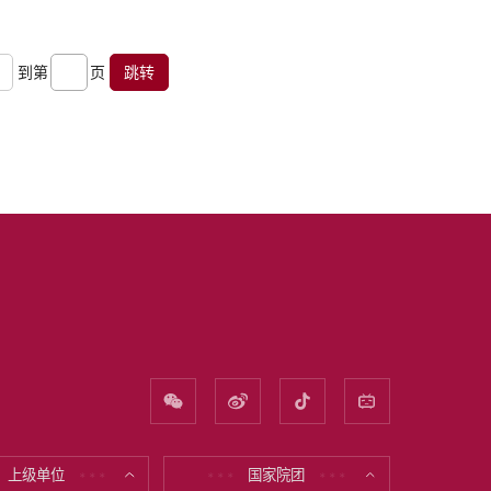
到第
页
跳转
上级单位
国家院团
* * *
* * *
* * *