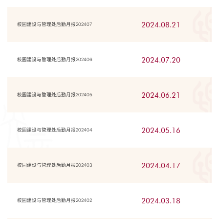
2024.08.21
校园建设与管理处后勤月报202407
2024.07.20
校园建设与管理处后勤月报202406
2024.06.21
校园建设与管理处后勤月报202405
2024.05.16
校园建设与管理处后勤月报202404
2024.04.17
校园建设与管理处后勤月报202403
2024.03.18
校园建设与管理处后勤月报202402