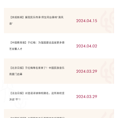
【央视新闻】展现民乐传承 师生同台奏响“清风
2024.04.15
语”
【中国教育报】于红梅：为强国建设选拔更多德
2024.04.02
艺双馨人才
【北京日报】于红梅等名家来了！中国民族音乐
2024.03.29
周厦门启幕
【法治日报】对造谣诽谤傍校蹭名，这所高校坚
2024.03.29
决说“不”！