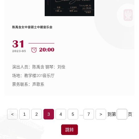
陈禹含女中音硕士中期音乐会
31
20:00
2023-05
演出人员：陈禹含 钢琴：刘佺
场地：教学楼201音乐厅
票务联系：声歌系
...
<
1
2
3
4
5
7
>
到第
页
跳转