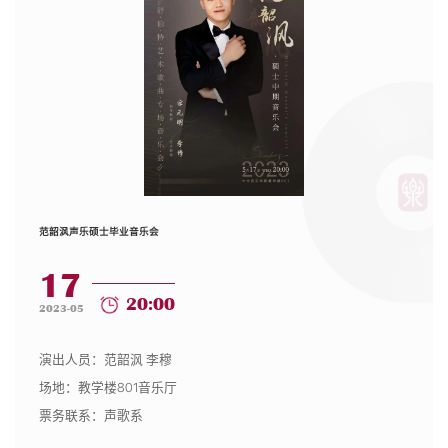
范韶沨声乐硕士毕业音乐会
17
20:00
2023-05
演出人员：范韶沨 李穆
场地：教学楼801音乐厅
票务联系：声歌系