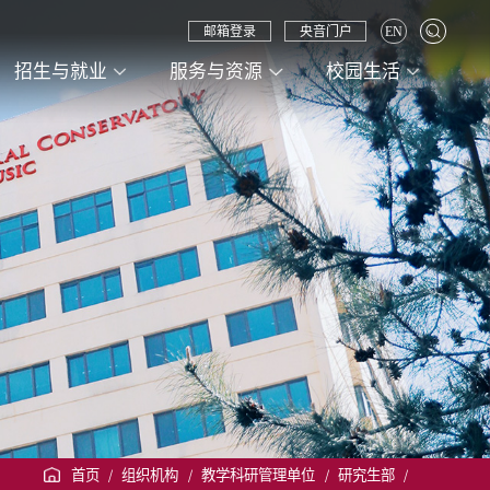
邮箱登录
央音门户
EN
招生与就业
服务与资源
校园生活
首页
/
组织机构
/
教学科研管理单位
/
研究生部
/