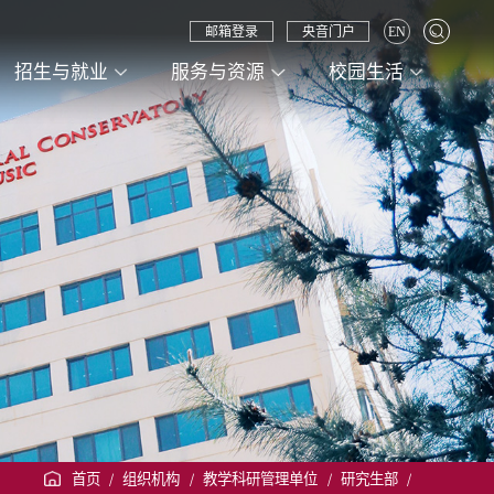
邮箱登录
央音门户
EN
招生与就业
服务与资源
校园生活
首页
/
组织机构
/
教学科研管理单位
/
研究生部
/