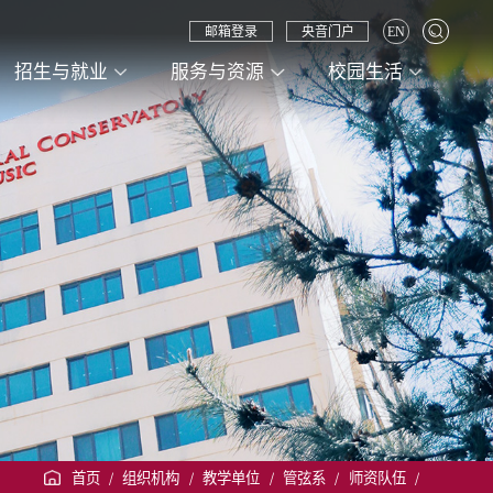
邮箱登录
央音门户
EN
招生与就业
服务与资源
校园生活
首页
/
组织机构
/
教学单位
/
管弦系
/
师资队伍
/