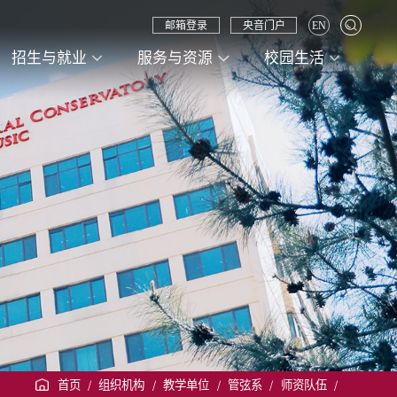
邮箱登录
央音门户
EN
招生与就业
服务与资源
校园生活
首页
/
组织机构
/
教学单位
/
管弦系
/
师资队伍
/