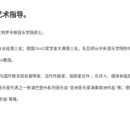
艺术指导。
立特罗辛根音乐学院硕士。
组第三名；德国DAAD奖学金大赛第三名。先后师从中央音乐学院附中韩剑明教
adi教授。
，与国外数名知名钢琴家、当代作曲家、指挥家合作 ，乐评人、媒体亲临
音乐家代表之一参演巴登州系列音乐会“亚洲音乐家演奏欧洲作品”等；德
手指”等等。