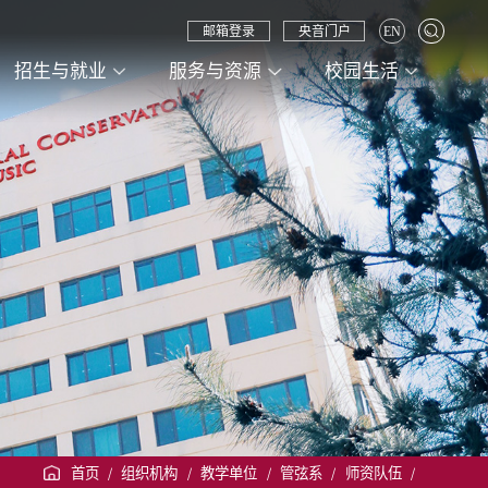
邮箱登录
央音门户
EN
招生与就业
服务与资源
校园生活
首页
/
组织机构
/
教学单位
/
管弦系
/
师资队伍
/