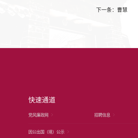
下一条：曹慧
快速通道
党风廉政网
招聘信息
因公出国（境）公示