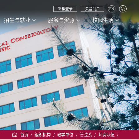
邮箱登录
央音门户
EN
招生与就业
服务与资源
校园生活
首页
/
组织机构
/
教学单位
/
管弦系
/
师资队伍
/