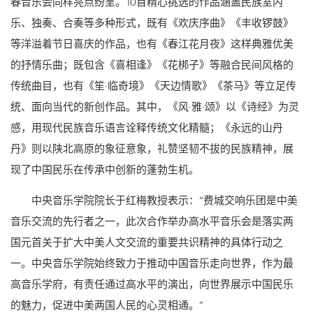
春音乐会同样亮点纷呈。10首精心挑选的作品涵盖民族室内
乐、独奏、合奏等多种形式，既有《欢庆序曲》《丰收锣鼓》
等洋溢着节日喜庆的作品，也有《春江花月夜》这样典雅优美
的抒情乐曲；既包含《喜相逢》《花梆子》等融合民间风格的
传统曲目，也有《笙·临奇境》《天边情歌》《茶马》等立足传
统、面向当代的新创作品。其中，《风·雅·颂》以《诗经》为灵
感，用现代民族音乐语言诠释传统文化精髓；《永远的山丹
丹》则以陕北高原的象征意象，礼赞坚韧不拔的民族精神，展
现了中国民乐在传承中创新的蓬勃生机。
中央音乐学院院长于红梅教授表示：“费城交响乐团是中美
音乐交流的先行者之一，此次合作举办高水平音乐会是落实两
国元首关于扩大中美人文交流的重要共识精神的具体行动之
一。中央音乐学院始终致力于推动中国音乐走向世界，作为最
高音乐学府，有责任通过高水平的演出，向世界展示中国民乐
的魅力，促进中美两国人民的心灵相通。”