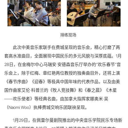
排练现场
此次中美音乐家联手在费城呈现的音乐会，精心打磨了两
套高水准曲目，全面展现中国民乐的多元风貌与深厚底蕴。1月
28日，在金梅尔中心马瑞安·安德森音乐厅举办的“欢乐春节”音
乐会上，除于红梅、章红艳两位教授的独奏曲目外，还将上演
《春节序曲》《迎春》等极具中国年味的代表作品，以及由美
国作曲家艾伦·科普兰的《牧人竞技舞》和《春之晨》《木星
——欢乐使者》等经典名曲，由加拿大指挥家娜奥米·吴
（Naomi Woo）执棒费城交响乐团联袂呈现。
1月29日，在佩雷尔曼剧院推出的中央音乐学院民乐专场新