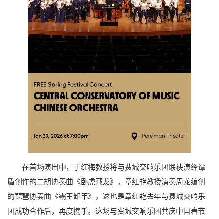
在首场演出中，于红梅教授将与费城交响乐团联袂演绎谭
盾创作的二胡协奏曲《卧虎藏龙》，章红艳教授演奏周龙编创
的琵琶协奏曲《霸王卸甲》，这也是章红艳去年与费城交响乐
团成功合作后，再度携手。这场与费城交响乐团共庆中国春节