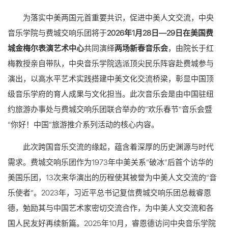
为落实中美两国元首重要共识，促进中美人文交流，中央
音乐学院与费城交响乐团将于
2026年1月28日—29日在美国费
城金梅尔表演艺术中心
共同演绎
两场新春音乐会
，由院长于红
梅教授亲自带队，中央音乐学院选派顶尖民乐阵容赴费城参与
演出，以高水平艺术实践搭建中美文化交流桥梁，彰显中国顶
级音乐学府的育人成果与文化担当。此次音乐会是由中国驻纽
约旅游办事处与费城交响乐团联合举办的“欢乐春节”音乐会暨
“你好！中国”旅游推介系列活动的核心内容。
此次跨国音乐交流的缘起，蕴含着深厚的历史渊源与时代
需求。费城交响乐团作为1973年中美关系“破冰”后首个访华的
美国乐团，13次来华演出的历程使其被誉为中美人文交流的“音
乐使者”。2023年，习近平总书记复信费城交响乐团总裁睿恩
德，勉励其与中国艺术家密切交流合作，为中美人文交流和各
国人民友好再续新篇。2025年10月，睿恩德访问中央音乐学院