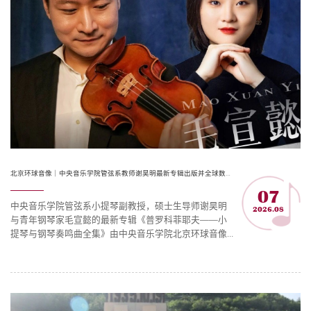
北京环球音像｜中央音乐学院管弦系教师谢昊明最新专辑出版并全球数字发行
07
中央音乐学院管弦系小提琴副教授，硕士生导师谢昊明
2026.08
与青年钢琴家毛宣懿的最新专辑《普罗科菲耶夫——小
提琴与钢琴奏鸣曲全集》由中央音乐学院北京环球音像
出版有限公司独家出版并全球数字发行。普罗科菲耶夫
的两首小提琴与钢琴奏鸣曲，是其器乐创作的“双面之
作”——一首深邃沉郁，一首清新明朗。谢昊明与毛宣懿
以多年的艺术打磨，完成了国内首张普氏奏鸣曲全集的
唱片录制。这张专辑不仅填补了录音空白，更是对这位