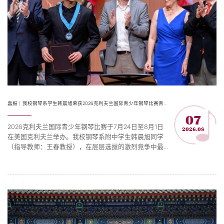
喜报｜我校钢琴系学生韩晨旭荣获2026克利夫兰国际青少年钢琴比赛青年组第一名
07
2026克利夫兰国际青少年钢琴比赛于7月24日至8月1日
2026.08
在美国克利夫兰举办。我校钢琴系附中学生韩晨旭同学
（指导教师：王春教授），在层层选拔的激烈竞争中最
终斩获青年组第一名。 本届赛事共有300多名选手报名
参加，分别来自中国、美国、西班牙、葡萄牙、芬兰、
德国、法国等多个国家，经过第一轮视频预选，确定50
名选手名单，随即在中国、美国、德国三个分赛场进行
初赛，最终全球13位选手晋级半决赛。赛事的半决赛包
含独奏与室内乐...