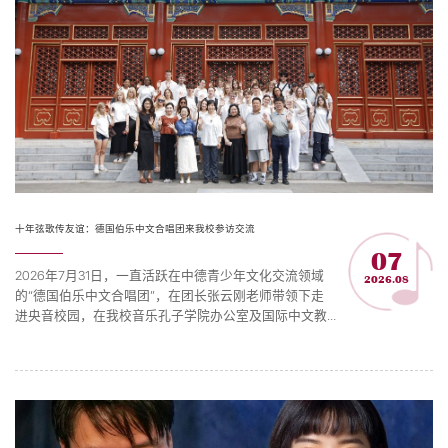
十年弦歌传友谊：德国伯乐中文合唱团来我校参访交流
07
2026年7月31日，一直活跃在中德青少年文化交流领域
2026.08
的“德国伯乐中文合唱团”，在团长张云刚老师带领下走
进央音校园，在我校音乐孔子学院办公室及国际中文教
育（音乐）实践与研究基地（简称：音孔办及基地）的
安排下，以文化参访、音乐赏析、同台奏唱等方式开展
交流。音孔办及基地主任樊薇、副主任张乐心，教育部
中外语言交流合作中心欧洲处处长李宏宇及项目官员共
同出席活动。伯乐中文合唱团是德国青少年“以乐习文”
的优秀代表...