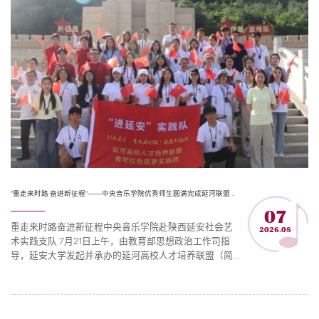
音乐巨匠创...
"重走来时路·奋进新征程"——中央音乐学院优秀师生圆满完成延河联盟红色筑梦实践活动
07
重走来时路奋进新征程中央音乐学院赴陕西延安社会艺
2026.08
术实践支队 7⽉21⽇上午，由教育部思想政治工作司指
导，延安⼤学发起并承办的延河⾼校⼈才培养联盟（简
称延河联盟）“到延安去——重⾛来时路・奋进新征程”
⻘年红⾊筑梦实践活动在延安⼤学正式启动。启动仪式
上，教育部思想政治⼯作司副司⻓丁红星为延河联盟高
校成员授旗，中共延安市委常委、宣传部部⻓杨宏兰，