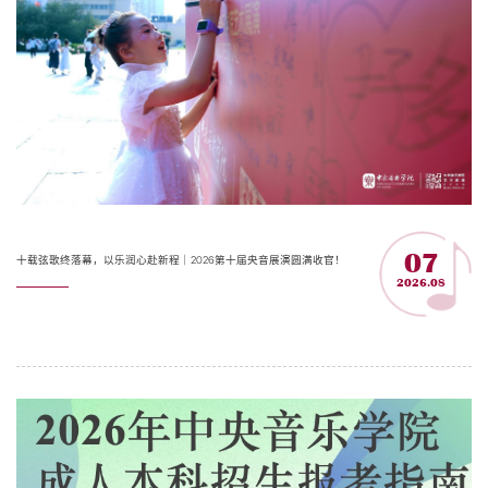
07
十载弦歌终落幕，以乐润心赴新程｜2026第十届央音展演圆满收官！
2026.08