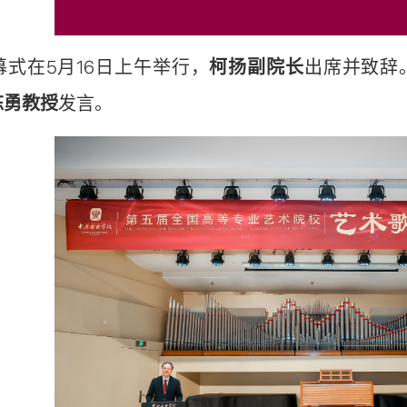
幕式在5月16日上午举行，
柯扬副院长
出席并致辞
陈勇教授
发言。