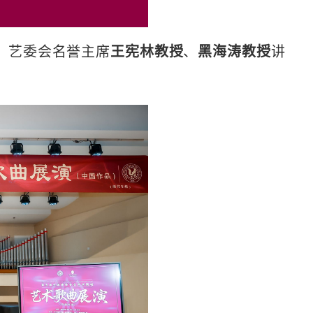
。艺委会名誉主席
王宪林教授
、
黑海涛教授
讲