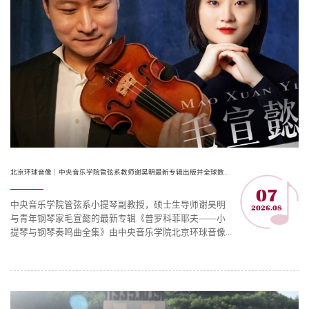
北京环球音像｜中央音乐学院管弦系教师谢昊明最新专辑出版并全球数字发行
07
中央音乐学院管弦系小提琴副教授，硕士生导师谢昊明
2026.08
与青年钢琴家毛宣懿的最新专辑《普罗科菲耶夫——小
提琴与钢琴奏鸣曲全集》由中央音乐学院北京环球音像
出版有限公司独家出版并全球数字发行。普罗科菲耶夫
的两首小提琴与钢琴奏鸣曲，是其器乐创作的“双面之
作”——一首深邃沉郁，一首清新明朗。谢昊明与毛宣懿
以多年的艺术打磨，完成了国内首张普氏奏鸣曲全集的
唱片录制。这张专辑不仅填补了录音空白，更是对这位