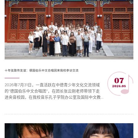
十年弦歌传友谊：德国伯乐中文合唱团来我校参访交流
07
2026年7月31日，一直活跃在中德青少年文化交流领域
2026.08
的“德国伯乐中文合唱团”，在团长张云刚老师带领下走
进央音校园，在我校音乐孔子学院办公室及国际中文教
育（音乐）实践与研究基地（简称：音孔办及基地）的
安排下，以文化参访、音乐赏析、同台奏唱等方式开展
交流。音孔办及基地主任樊薇、副主任张乐心，教育部
中外语言交流合作中心欧洲处处长李宏宇及项目官员共
同出席活动。伯乐中文合唱团是德国青少年“以乐习文”
的优秀代表...