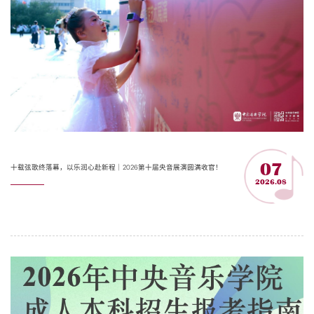
07
十载弦歌终落幕，以乐润心赴新程｜2026第十届央音展演圆满收官！
2026.08