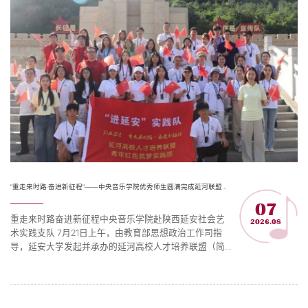
音乐巨匠创...
"重走来时路·奋进新征程"——中央音乐学院优秀师生圆满完成延河联盟红色筑梦实践活动
07
重走来时路奋进新征程中央音乐学院赴陕西延安社会艺
2026.08
术实践支队 7⽉21⽇上午，由教育部思想政治工作司指
导，延安⼤学发起并承办的延河⾼校⼈才培养联盟（简
称延河联盟）“到延安去——重⾛来时路・奋进新征程”
⻘年红⾊筑梦实践活动在延安⼤学正式启动。启动仪式
上，教育部思想政治⼯作司副司⻓丁红星为延河联盟高
校成员授旗，中共延安市委常委、宣传部部⻓杨宏兰，