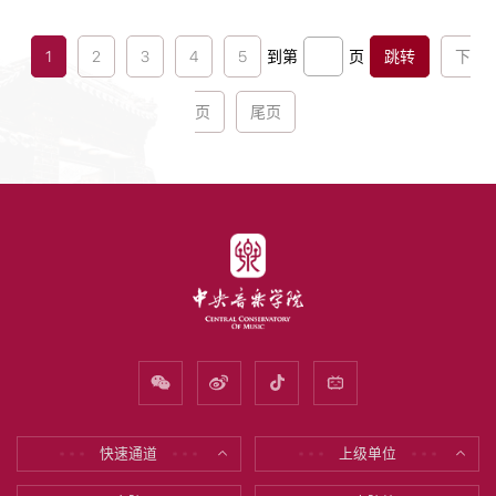
共⻘团陕⻄省委学校部部⻓、省学联秘书⻓李红斌为各
实践队授旗...
1
2
3
4
5
到第
页
跳转
下
页
尾页
快速通道
上级单位
* * *
* * *
* * *
* * *