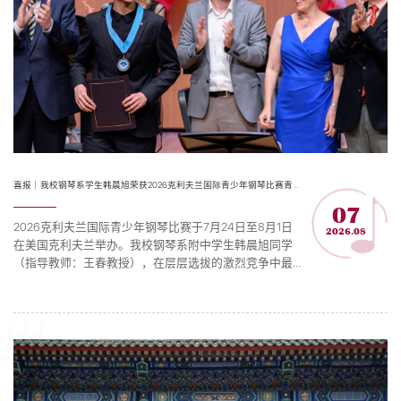
喜报｜我校钢琴系学生韩晨旭荣获2026克利夫兰国际青少年钢琴比赛青年组第一名
07
2026克利夫兰国际青少年钢琴比赛于7月24日至8月1日
2026.08
在美国克利夫兰举办。我校钢琴系附中学生韩晨旭同学
（指导教师：王春教授），在层层选拔的激烈竞争中最
终斩获青年组第一名。 本届赛事共有300多名选手报名
参加，分别来自中国、美国、西班牙、葡萄牙、芬兰、
德国、法国等多个国家，经过第一轮视频预选，确定50
名选手名单，随即在中国、美国、德国三个分赛场进行
初赛，最终全球13位选手晋级半决赛。赛事的半决赛包
含独奏与室内乐...