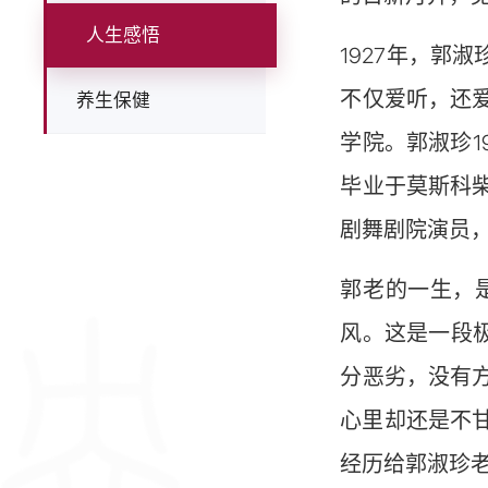
人生感悟
1927年，
不仅爱听，还爱
养生保健
学院。郭淑珍
毕业于莫斯科
剧舞剧院演员
郭老的一生，
风。这是一段
分恶劣，没有
心里却还是不甘
经历给郭淑珍