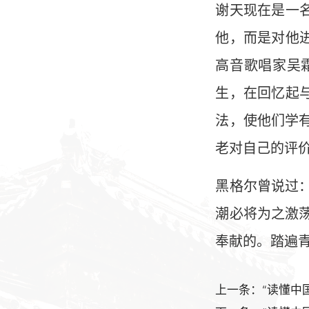
谢天现在是一
他，而是对他
高音歌唱家吴
生，在回忆起
法，使他们学
老对自己的评价
黑格尔曾说过
潮必将为之激
奉献的。踏遍
上一条：“读懂中