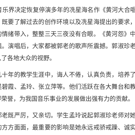
中国音乐界决定恢复停演多年的冼星海名作《黄河大合
，既要了解过去的创作环境以及冼星海提出的要求
的情绪带入，整整三天三夜没有合眼。《黄河怨》
强。演唱后，大家都被郭老的歌声所震撼。郭淑珍
入了各地大众的视野。
几十年的教学生涯中，诲人不倦，认真负责，培养
吴碧霞、孟玲、张立萍等。他们活跃在各大舞台和
得荣誉，为我国音乐事业的发展做出强有力的贡献。
郭老既严厉，又亲切。学生孟玲说起郭淑珍老师对
的方方面面，最重要的影响是她永远戒骄戒躁、诚